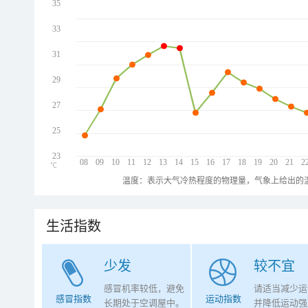
35
33
31
29
27
25
23
08
09
10
11
12
13
14
15
16
17
18
19
20
21
2
℃
温度：表示大气冷热程度的物理量，气象上给出的温
生活指数
少发
较不宜
感冒机率较低，避免
请适当减少运
感冒指数
运动指数
长期处于空调屋中。
并降低运动强