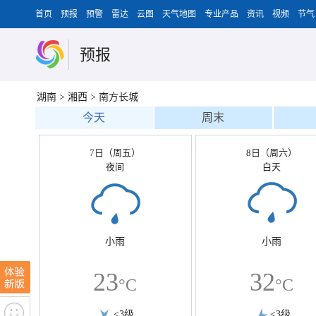
首页
预报
预警
雷达
云图
天气地图
专业产品
资讯
视频
节气
预报
湖南
>
湘西
>
南方长城
今天
周末
7日（周五）
8日（周六）
夜间
白天
小雨
小雨
23
32
°C
°C
<3级
<3级