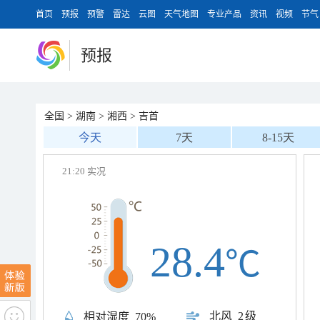
首页
预报
预警
雷达
云图
天气地图
专业产品
资讯
视频
节气
预报
全国
>
湖南
>
湘西
>
吉首
今天
7天
8-15天
21:20 实况
28.4
℃
北风
2级
相对湿度
70%