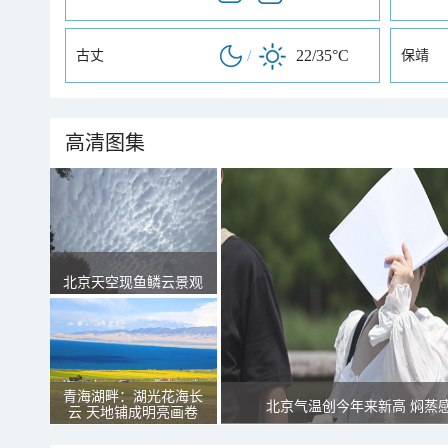
/
22/35°C
古丈
保靖
高清图集
北京天空现鱼鳞云景观
青海湖畔：湖光花海长
北京气温创今年来新高 焖蒸
云 天地铺成明亮画卷