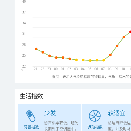
40
37
34
31
28
25
22
21
22
23
00
01
02
03
04
05
06
07
08
09
10
1
℃
温度：表示大气冷热程度的物理量，气象上给出的温
生活指数
少发
较适宜
感冒机率较低，避免
请适当降低运
感冒指数
运动指数
长期处于空调屋中。
度，并及时补