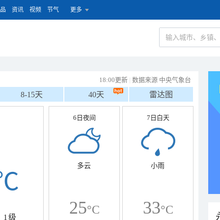
品
资讯
视频
节气
更多
18:00更新
|
数据来源 中央气象台
8-15天
40天
雷达图
6日夜间
7日白天
多云
小雨
℃
25
33
°C
°C
1级