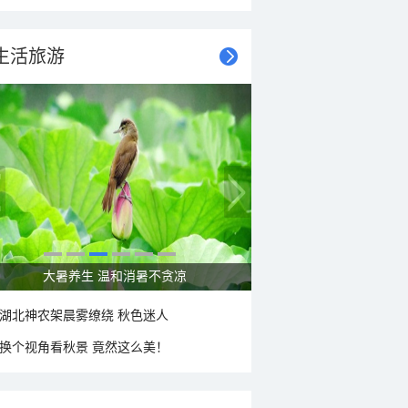
生活旅游
大暑养生 温和消暑不贪凉
湖北神农架晨雾缭绕 秋色迷人
换个视角看秋景 竟然这么美！