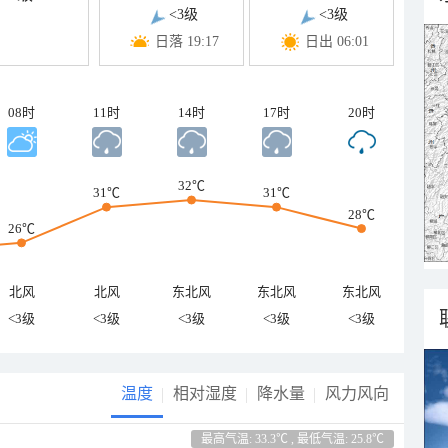
<3级
<3级
日落 19:17
日出 06:01
08时
11时
14时
17时
20时
32℃
31℃
31℃
28℃
26℃
北风
北风
东北风
东北风
东北风
<3级
<3级
<3级
<3级
<3级
温度
相对湿度
降水量
风力风向
最高气温: 33.3℃ , 最低气温: 25.8℃