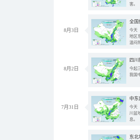
害。
全国
8月3日
今天
地区
温闷
8月2日
今起
我国
中东
7月31日
今天
川盆
息。
东北