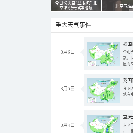
今日份天空“显眼包” 北
北京气温
京浓积云强势抢镜
重大天气事件
8月6日
今明
散。
区将
我国
8月5日
今明
地有
重庆
8月4日
未来
川、