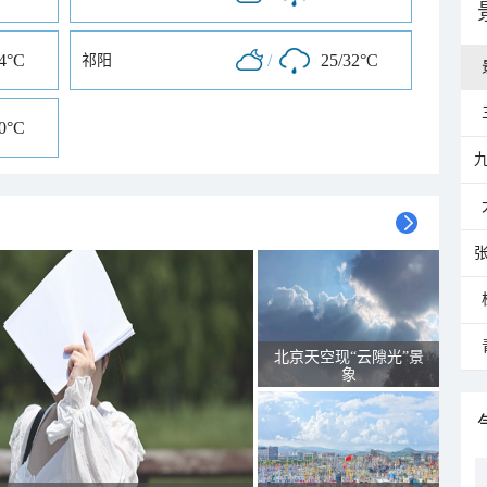
34°C
/
25/32°C
祁阳
30°C
北京天空现“云隙光”景
象