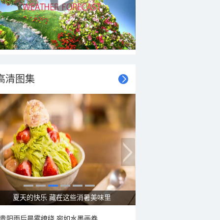
高清图集
夏天的快乐 藏在这些消暑美味里
贵阳雨后晨雾缭绕 宛如水墨画卷