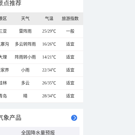
景点推荐
景区
天气
气温
旅游指数
三亚
雷阵雨
25/29℃
一般
九寨沟
多云转阵雨
16/26℃
适宜
大理
阵雨转小雨
14/21℃
适宜
张家界
小雨
22/34℃
适宜
桂林
多云
26/35℃
适宜
青岛
晴
28/34℃
适宜
气象产品
全国降水量预报