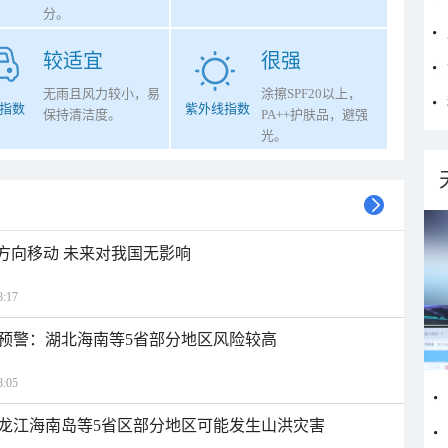
分。
较适宜
很强
无雨且风力较小，易
涂擦SPF20以上，
指数
紫外线指数
保持清洁度。
PA++护肤品，避强
光。
北方向移动 未来对我国无影响
:17
预警：湖北海南等5省部分地区风险较高
:05
龙江海南岛等5省区部分地区可能发生山洪灾害