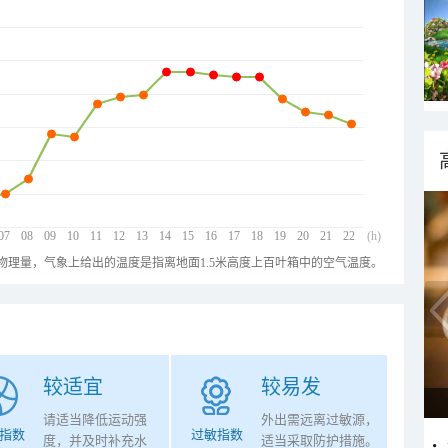
07
08
09
10
11
12
13
14
15
16
17
18
19
20
21
22
(h)
物理量，气象上给出的温度是指离地面1.5米高度上百叶箱中的空气温度。
较适宜
较易发
请适当降低运动强
外出需远离过敏源，
指数
过敏指数
度，并及时补充水
适当采取防护措施。