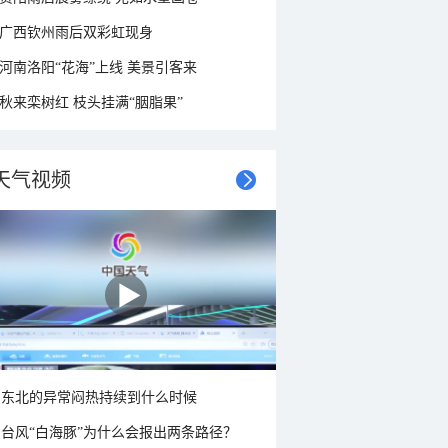
广西钦州雨后双彩虹现身
河南洛阳“花海”上线 美景引客来
秋来栾树红 枝头挂满“胭脂果”
天气视频
东北的异常闷热持续到什么时候
台风“白海豚”为什么会报出两条路径？