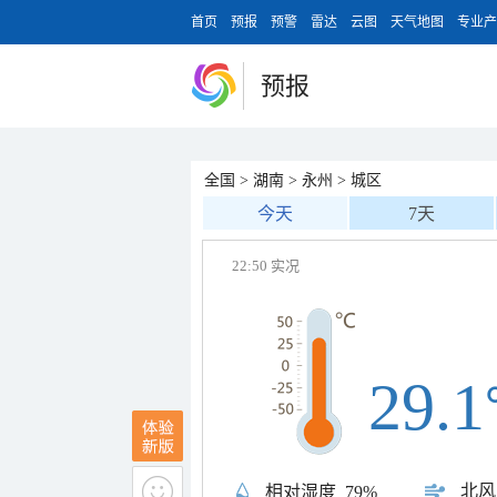
首页
预报
预警
雷达
云图
天气地图
专业产
预报
全国
>
湖南
>
永州
>
城区
今天
7天
22:50 实况
29.1
北风
相对湿度
79%