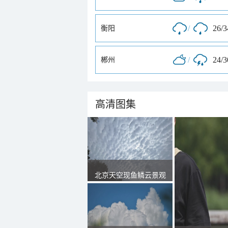
/
26/
衡阳
/
24/
郴州
高清图集
北京天空现鱼鳞云景观