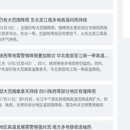
仍有大范围降雨 东北至江南多地高温闷热持续
（8月3日），全国仍有大范围降雨，强降雨主要出现在华南和西南
东部至华北、东北一带。在副热带高压的掌控下，从东北至江南高
热天气持续。
四川陕西等地需警惕降雨叠加致灾 华北南部至江南一带高温频现
三天（8月2日至4日），四川、陕西等地多地雨势仍猛烈。同时，
中东部仍有大范围高温桑拿天，华北南部至江南一带高温频现。
部大范围桑拿天持续 四川陕西等部分地区有强降雨
（7月31日）至8月初，长江中下游及其周围高温范围或再扩大。四
地、陕西、甘肃的部分地区或现强降雨，需及时关注预警预报信
地区高温发展需警惕强对流 南方多地昼夜连轴热