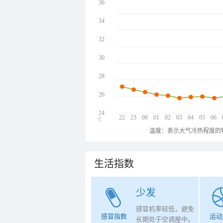
36
34
32
30
28
26
24
22
23
00
01
02
03
04
05
06
℃
温度：表示大气冷热程度的
生活指数
少发
感冒机率较低，避免
感冒指数
运动
长期处于空调屋中。