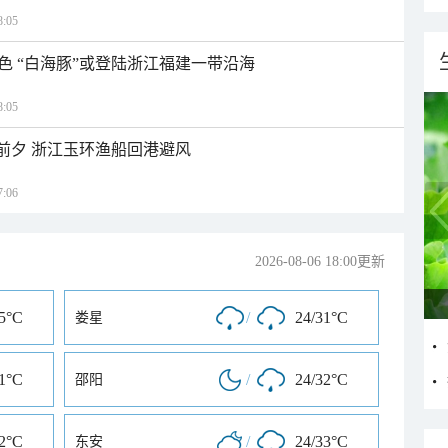
:05
色 “白海豚”或登陆浙江福建一带沿海
:05
临前夕 浙江玉环渔船回港避风
:06
2026-08-06 18:00更新
35°C
/
24/31°C
娄星
31°C
/
24/32°C
邵阳
32°C
/
24/33°C
东安