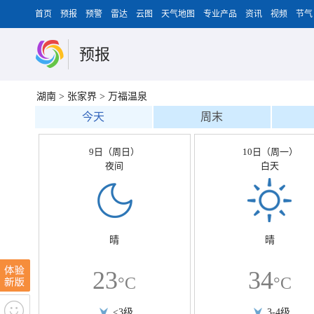
首页
预报
预警
雷达
云图
天气地图
专业产品
资讯
视频
节气
预报
湖南
>
张家界
>
万福温泉
今天
周末
9日（周日）
10日（周一）
夜间
白天
晴
晴
23
34
°C
°C
<3级
3-4级