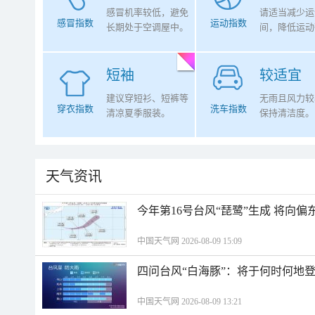
感冒机率较低，避免
请适当减少运
感冒指数
运动指数
长期处于空调屋中。
间，降低运动
短袖
较适宜
建议穿短衫、短裤等
无雨且风力较
穿衣指数
洗车指数
清凉夏季服装。
保持清洁度。
天气资讯
今年第16号台风“琵鹭”生成 将向
中国天气网 2026-08-09 15:09
四问台风“白海豚”：将于何时何地
中国天气网 2026-08-09 13:21