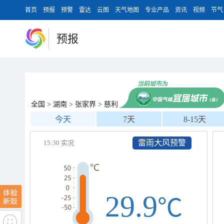
首页
预报
预警
雷达
云图
天气地图
专业产品
资讯
视频
节气
预报
全国
>
湖南
>
张家界
>
慈利
今天
7天
8-15天
雷雨大风预警
15:30 实况
29.9
℃