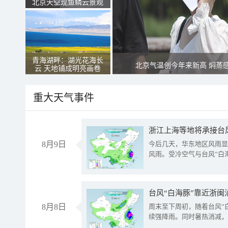
北京天空现鱼鳞云景观
青海湖畔：湖光花海长
北京气温创今年来新高 焖蒸
云 天地铺成明亮画卷
重大天气事件
浙江上海等地将承接台风
8月9日
今后几天，华东地区风雨显
风雨。受冷空气与台风“白
台风“白海豚”靠近浙闽
8月8日
周末至下周初，随着台风“
续强降雨。同时暑热消减，