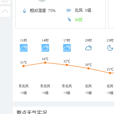
北风
3级
相对湿度
75%
36优
11时
14时
17时
20时
23时
34℃
32℃
31℃
29℃
25℃
东北风
东北风
东北风
北风
北风
<3级
<3级
<3级
<3级
<3级
整点天气实况