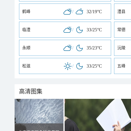
/
32/19°C
鹤峰
澧县
/
33/25°C
临澧
常德
/
35/23°C
永顺
沅陵
/
33/25°C
松滋
五峰
高清图集