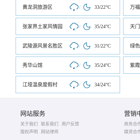
黄龙洞旅游区
/
33/22°C
万福
张家界土家风情园
/
35/24°C
天门
武陵源风景名胜区
/
31/22°C
绿色
秀华山馆
/
35/24°C
紫霞
江垭温泉度假村
/
34/24°C
网站服务
营销
关于我们
联系我们
用户反馈
商务合
版权声明
网站律师
媒资合