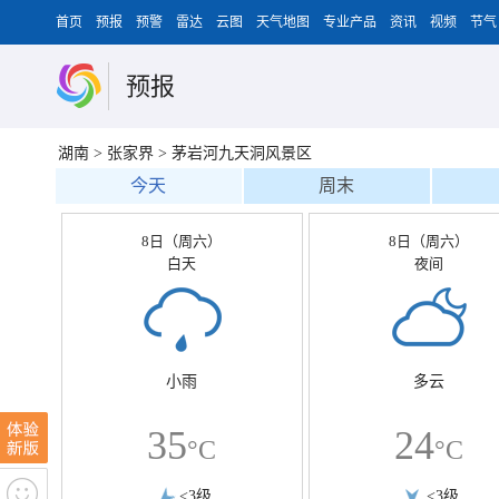
首页
预报
预警
雷达
云图
天气地图
专业产品
资讯
视频
节气
预报
湖南
>
张家界
>
茅岩河九天洞风景区
今天
周末
8日（周六）
8日（周六）
白天
夜间
小雨
多云
35
24
°C
°C
<3级
<3级