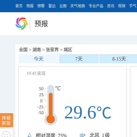
首页
预报
预警
雷达
云图
天气地图
专业产品
资讯
视频
节气
预报
全国
>
湖南
>
张家界
>
城区
今天
7天
8-15天
19:45 实况
29.6
℃
北风
1级
相对湿度
75%