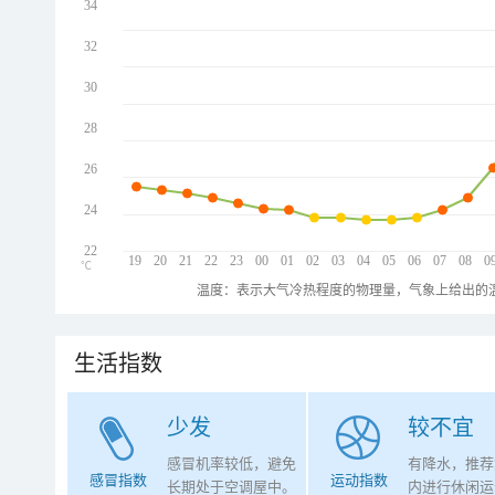
34
32
30
28
26
24
22
19
20
21
22
23
00
01
02
03
04
05
06
07
08
0
℃
温度：表示大气冷热程度的物理量，气象上给出的温
生活指数
少发
较不宜
感冒机率较低，避免
有降水，推荐
感冒指数
运动指数
长期处于空调屋中。
内进行休闲运