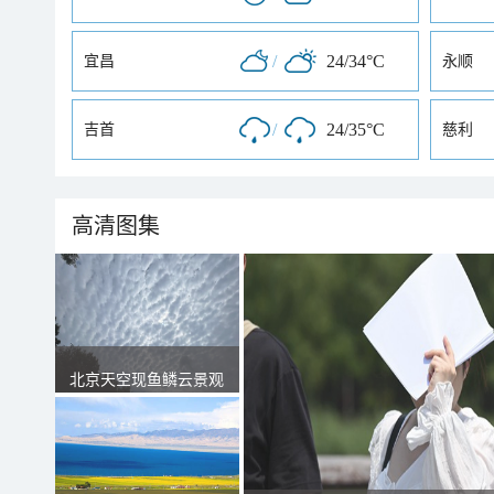
/
24/34°C
宜昌
永顺
/
24/35°C
吉首
慈利
高清图集
北京天空现鱼鳞云景观