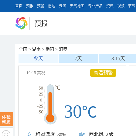
首页
预报
预警
雷达
云图
天气地图
专业产品
资讯
视频
节气
预报
全国
>
湖南
>
岳阳
>
汨罗
今天
7天
8-15天
高温预警
10:15 实况
30
℃
西北风
2级
相对湿度
80%