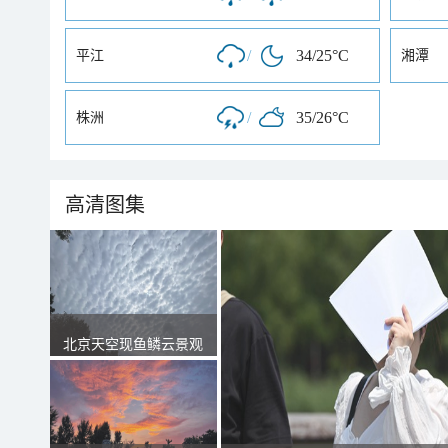
/
34/25°C
平江
湘潭
/
35/26°C
株洲
高清图集
北京天空现鱼鳞云景观