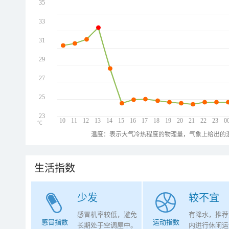
35
33
31
29
27
25
23
10
11
12
13
14
15
16
17
18
19
20
21
22
23
0
℃
温度：表示大气冷热程度的物理量，气象上给出的温
生活指数
少发
较不宜
感冒机率较低，避免
有降水，推荐
感冒指数
运动指数
长期处于空调屋中。
内进行休闲运