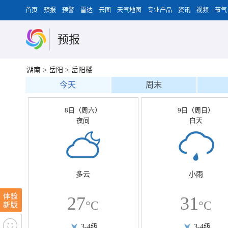
首页
预报
预警
雷达
云图
天气地图
专业产品
资讯
视频
节气
预报
湖南
>
岳阳
>
岳阳楼
今天
周末
8日（周六）
9日（周日）
夜间
白天
多云
小雨
27
31
°C
°C
3-4级
3-4级