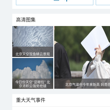
高清图集
北京天空现鱼鳞云景观
今日份天空“显眼包” 北
北京气温创今年来新高 焖蒸
京浓积云强势抢镜
重大天气事件