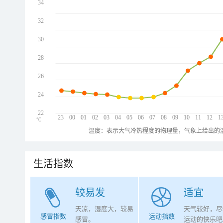
34
32
30
28
26
24
22
23
00
01
02
03
04
05
06
07
08
09
10
11
12
1
℃
温度：表示大气冷热程度的物理量，气象上给出的温
生活指数
较易发
适宜
天凉，湿度大，较易
天气较好，尽
感冒指数
运动指数
感冒。
运动的快乐吧