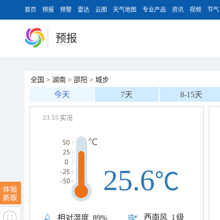
首页
预报
预警
雷达
云图
天气地图
专业产品
资讯
视频
节气
预报
全国
>
湖南
>
邵阳
>
城步
今天
7天
8-15天
23:55 实况
25.6
℃
西南风
1级
相对湿度
89%