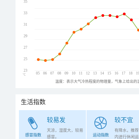
35
33
31
29
27
25
23
05
06
07
08
09
10
11
12
13
14
15
16
17
18
1
℃
温度：表示大气冷热程度的物理量，气象上给出的温
生活指数
较易发
较不宜
天凉，湿度大，较易
有降水，推荐
感冒指数
运动指数
感冒。
内进行休闲运