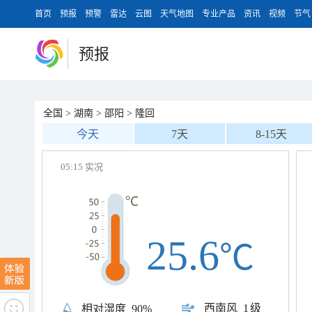
首页
预报
预警
雷达
云图
天气地图
专业产品
资讯
视频
节气
预报
全国
>
湖南
>
邵阳
>
隆回
今天
7天
8-15天
05:15 实况
25.6
℃
西南风
1级
相对湿度
90%