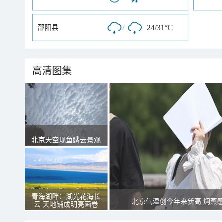
/
24/31°C
邵阳县
高清图集
北京天空现鱼鳞云景观
青海湖畔：湖光花海长
北京气温创今年来新高 焖蒸
云 天地铺成明亮画卷