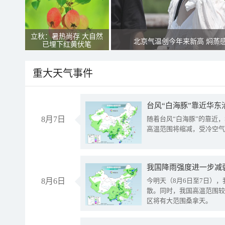
立秋：暑热尚存 大自然
北京气温创今年来新高 焖蒸
已埋下红黄伏笔
重大天气事件
台风“白海豚”靠近华东
8月7日
随着台风“白海豚”的靠近
高温范围将缩减，受冷空气
8月6日
今明天（8月6日至7日）
散。同时，我国高温范围较
区将有大范围桑拿天。