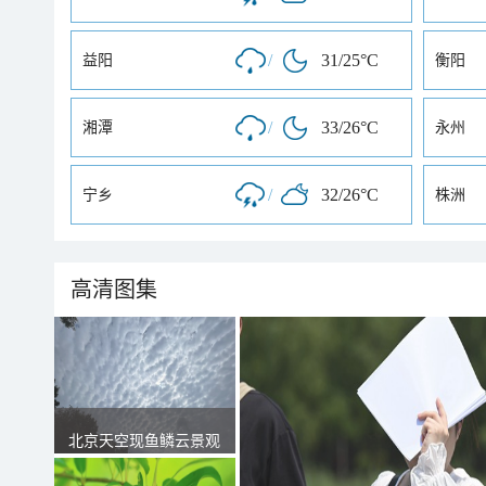
/
31/25°C
益阳
衡阳
/
33/26°C
湘潭
永州
/
32/26°C
宁乡
株洲
高清图集
北京天空现鱼鳞云景观