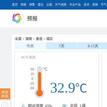
首页
预报
预警
雷达
云图
天气地图
专业产品
资讯
视频
节气
预报
全国
>
湖南
>
娄底
>
城区
今天
7天
8-15天
10:55 实况
32.9
℃
北风
1级
相对湿度
65%