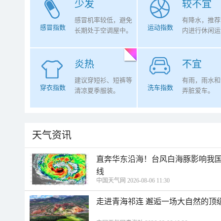
少发
较不宜
感冒机率较低，避免
有降水，推荐
感冒指数
运动指数
长期处于空调屋中。
内进行休闲运
炎热
不宜
建议穿短衫、短裤等
有雨，雨水和
穿衣指数
洗车指数
清凉夏季服装。
弄脏爱车。
天气资讯
直奔华东沿海！台风白海豚影响我国
线
中国天气网 2026-08-06 11:30
走进青海祁连 邂逅一场大自然的顶