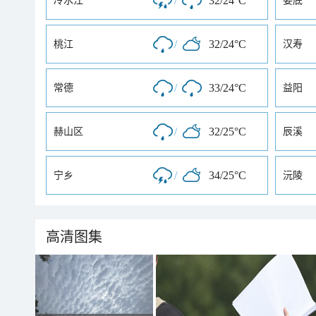
/
32/24°C
冷水江
娄底
/
32/24°C
桃江
汉寿
/
33/24°C
常德
益阳
/
32/25°C
赫山区
辰溪
/
34/25°C
宁乡
沅陵
高清图集