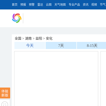
首页
预报
预警
雷达
云图
天气地图
专业产品
资讯
视频
节气
全国
>
湖南
>
益阳
>
安化
今天
7天
8-15天