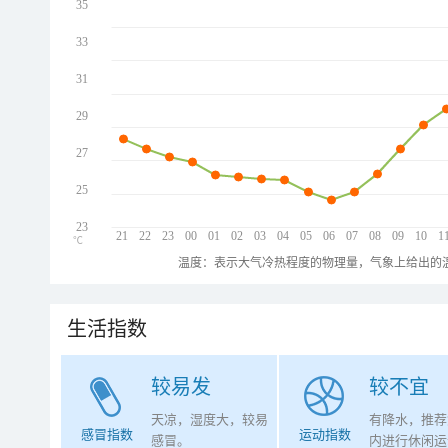
35
33
31
29
27
25
23
21
22
23
00
01
02
03
04
05
06
07
08
09
10
1
℃
温度：表示大气冷热程度的物理量，气象上给出的温
生活指数
较易发
较不宜
天凉，湿度大，较易
有降水，推荐
感冒指数
运动指数
感冒。
内进行休闲运