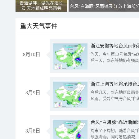
青海湖畔：湖光花海长
台风“白海豚”风雨铺展 江苏上海部
云 天地铺成明亮画卷
重大天气事件
浙江安徽等地台风雨仍
8月10日
昨天，今年第13号台风“
后三天，华东等地仍有强风
浙江上海等地将承接台风
8月9日
今后几天，华东地区风雨显
风雨。受冷空气与台风“白
台风“白海豚”靠近浙闽
8月8日
周末至下周初，随着台风“
续强降雨。同时暑热消减，