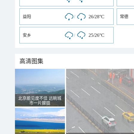
/
26/28°C
益阳
常德
/
25/26°C
安乡
高清图集
北京能见度不佳 远眺城
市一片朦胧