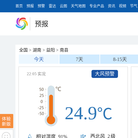
首页
预报
预警
雷达
云图
天气地图
专业产品
资讯
视频
节气
预报
全国
>
湖南
>
益阳
>
南县
今天
7天
8-15天
大风预警
22:05 实况
24.9
℃
西北风
2级
相对湿度
91%