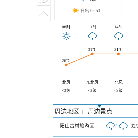
日出 05:53
08时
11时
14时
31℃
31℃
26℃
北风
东北风
北风
<3级
<3级
<3级
周边地区
周边景点
|
阳山古村旅游区
/
32/