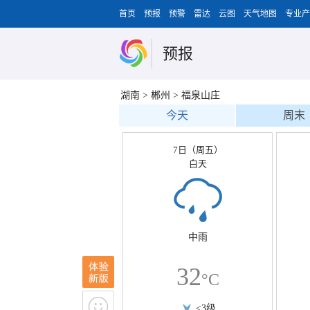
首页
预报
预警
雷达
云图
天气地图
专业产
预报
湖南
>
郴州
>
福泉山庄
今天
周末
7日（周五）
白天
中雨
32
°C
<3级