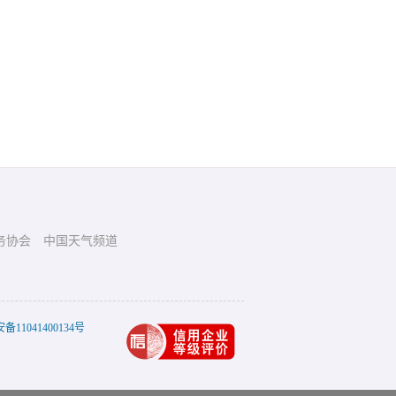
务协会
中国天气频道
11041400134号