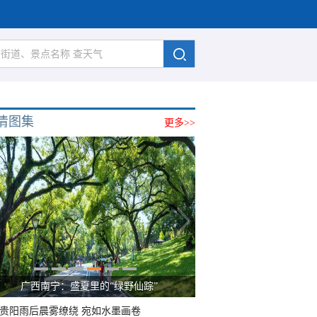
清图集
更多>>
广西南宁：盛夏里的“绿野仙踪”
贵阳雨后晨雾缭绕 宛如水墨画卷