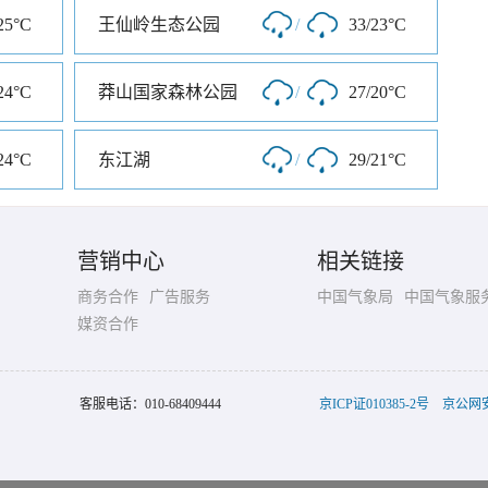
25°C
王仙岭生态公园
/
33/23°C
24°C
莽山国家森林公园
/
27/20°C
24°C
东江湖
/
29/21°C
营销中心
相关链接
商务合作
广告服务
中国气象局
中国气象服
媒资合作
客服电话：
010-68409444
京ICP证010385-2号
京公网安备