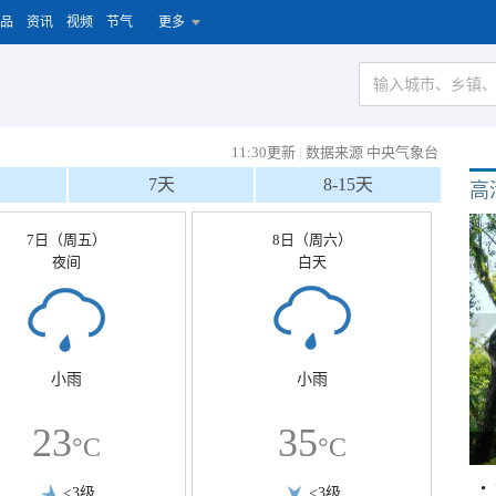
品
资讯
视频
节气
更多
11:30更新
|
数据来源 中央气象台
7天
8-15天
高
7日（周五）
8日（周六）
夜间
白天
小雨
小雨
23
35
°C
°C
<3级
<3级