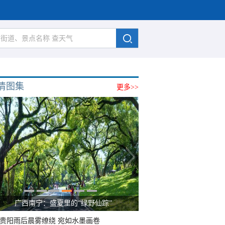
清图集
更多>>
广西南宁：盛夏里的“绿野仙踪”
贵阳雨后晨雾缭绕 宛如水墨画卷