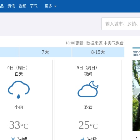
品
资讯
视频
节气
更多
18:00更新
|
数据来源 中央气象台
7天
8-15天
高
9日（周日）
9日（周日）
白天
夜间
小雨
多云
33
25
°C
°C
3-4级
3-4级