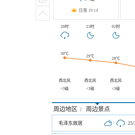
日落 19:14
20时
23时
02时
30℃
29℃
28℃
西北风
西北风
西北风
<3级
<3级
<3级
周边地区
周边景点
|
毛泽东故居
/
25/