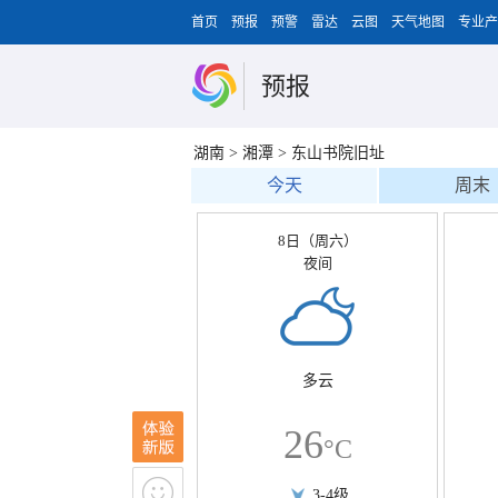
首页
预报
预警
雷达
云图
天气地图
专业产
预报
湖南
>
湘潭
>
东山书院旧址
今天
周末
8日（周六）
夜间
多云
26
°C
3-4级