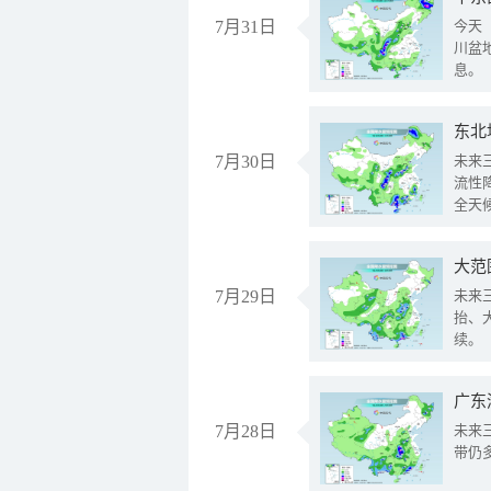
7月31日
今天
川盆
息。
东北
7月30日
未来
流性
全天
大范
7月29日
未来
抬、
续。
广东
7月28日
未来
带仍