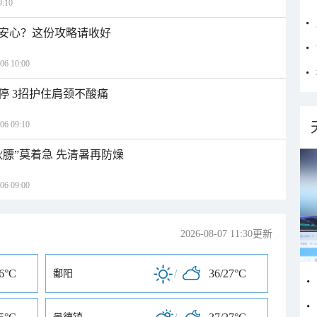
:10
安心？这份攻略请收好
 10:00
停 3招护住肩颈不酸痛
 09:10
秋膘”莫着急 先清暑再防燥
 09:00
2026-08-07 11:30更新
26°C
/
36/27°C
鄱阳