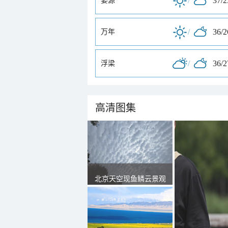
/
37/
婺源
/
36/
万年
/
36/
浮梁
高清图集
北京天空现鱼鳞云景观