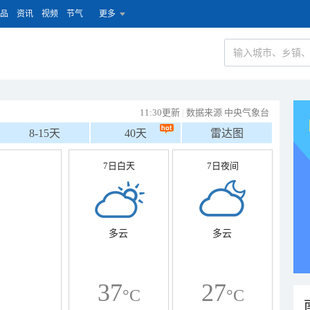
品
资讯
视频
节气
更多
11:30更新
|
数据来源 中央气象台
8-15天
40天
雷达图
7日白天
7日夜间
多云
多云
37
27
°C
°C