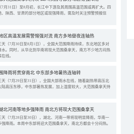
（7月31日）至8月初，长江中下游及其周围高温范围或再扩大。四
地、陕西、甘肃的部分地区或现强降雨，需及时关注预警预报信
地区高温发展需警惕强对流 南方多地昼夜连轴热
三天（7月30日至8月1日），全国大范围降雨持续，东北地区多对
降水。同时，从华北到华南将现大范围桑拿天，南方不少地方闷热
候在线。
围降雨将贯穿南北 中东部多地暑热连轴转
三天（7月29日至31日），全国大部雨水在线，随着副热带高压北
大陆高压东移，中东部暑热发展，加上湿度较大，大范围桑拿天持
湖北河南等地多强降雨 南北方将现大范围桑拿天
三天（7月28日至30日），湖北、河南一带将现明显降雨，华南一
多强降雨。本周中东部将迎大范围桑拿天，南北方都会十分闷热。