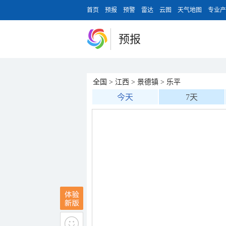
首页
预报
预警
雷达
云图
天气地图
专业产
预报
全国
>
江西
>
景德镇
>
乐平
今天
7天