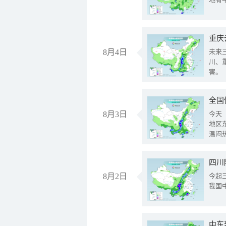
重庆
8月4日
未来
川、
害。
全国
8月3日
今天
地区
温闷
8月2日
今起
我国
中东