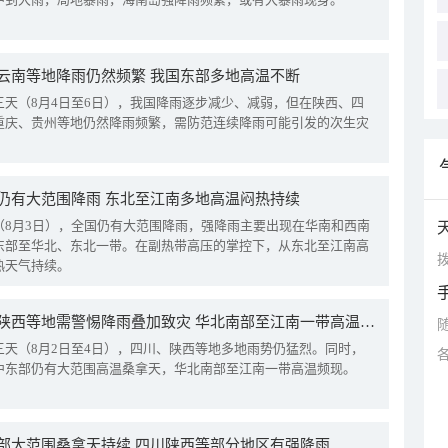
云南等地降雨仍然频繁 我国东部多地高温不断
三天（8月4日至6日），我国降雨逐步减少、减弱，但在陕西、四
重庆、贵州等地仍然降雨频繁，需防范连续降雨可能引发的次生灾
仍有大范围降雨 东北至江南多地高温闷热持续
（8月3日），全国仍有大范围降雨，强降雨主要出现在华南和西南
东部至华北、东北一带。在副热带高压的掌控下，从东北至江南高
拨
热天气持续。
四川陕西等地需警惕降雨叠加致灾 华北南部至江南一带高温频现
三天（8月2日至4日），四川、陕西等地多地雨势仍猛烈。同时，
中东部仍有大范围高温桑拿天，华北南部至江南一带高温频现。
部大范围桑拿天持续 四川陕西等部分地区有强降雨