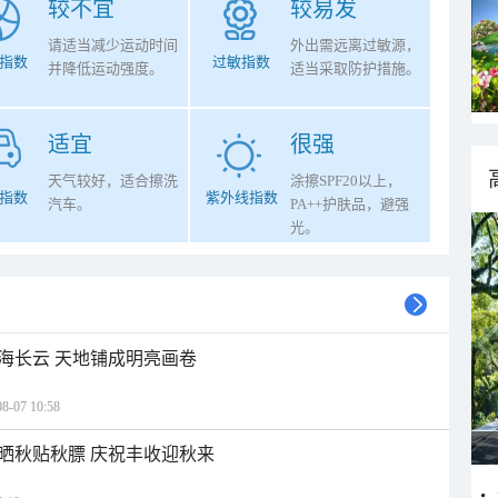
较不宜
较易发
请适当减少运动时间
外出需远离过敏源，
指数
过敏指数
并降低运动强度。
适当采取防护措施。
适宜
很强
天气较好，适合擦洗
涂擦SPF20以上，
指数
紫外线指数
汽车。
PA++护肤品，避强
光。
海长云 天地铺成明亮画卷
07 10:58
晒秋贴秋膘 庆祝丰收迎秋来