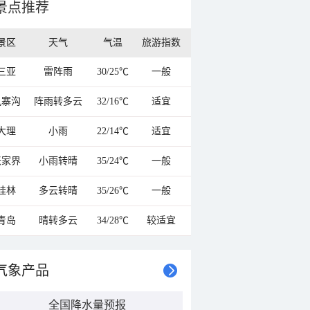
景点推荐
景区
天气
气温
旅游指数
三亚
雷阵雨
30/25℃
一般
九寨沟
阵雨转多云
32/16℃
适宜
大理
小雨
22/14℃
适宜
张家界
小雨转晴
35/24℃
一般
桂林
多云转晴
35/26℃
一般
青岛
晴转多云
34/28℃
较适宜
气象产品
全国降水量预报