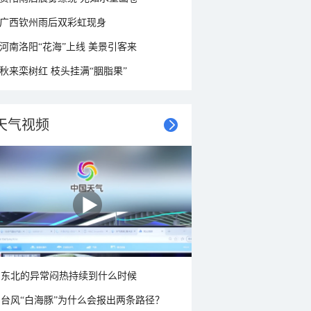
广西钦州雨后双彩虹现身
河南洛阳“花海”上线 美景引客来
秋来栾树红 枝头挂满“胭脂果”
天气视频
东北的异常闷热持续到什么时候
台风“白海豚”为什么会报出两条路径？