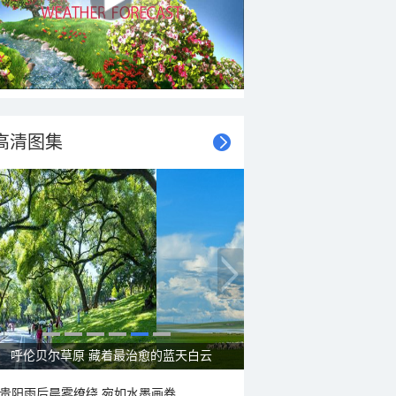
高清图集
呼伦贝尔草原 藏着最治愈的蓝天白云
贵阳雨后晨雾缭绕 宛如水墨画卷