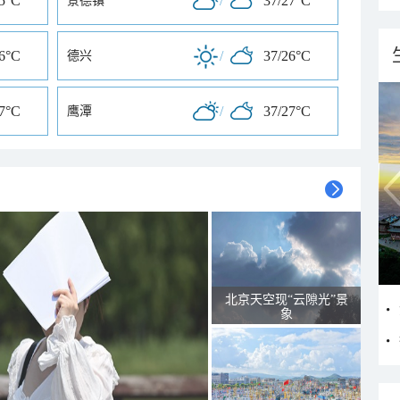
25°C
/
37/27°C
景德镇
26°C
/
37/26°C
德兴
27°C
/
37/27°C
鹰潭
北京天空现“云隙光”景
象