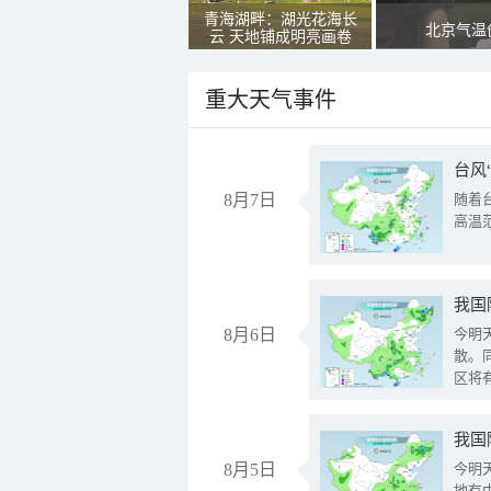
青海湖畔：湖光花海长
北京气温
云 天地铺成明亮画卷
重大天气事件
台风
8月7日
随着
高温
8月6日
今明
散。
区将
我国
8月5日
今明
地有