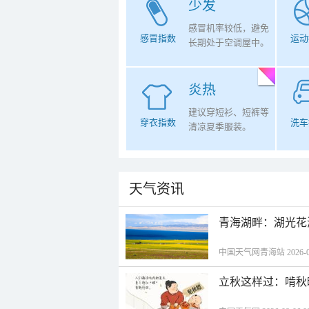
少发
感冒机率较低，避免
感冒指数
运动
长期处于空调屋中。
炎热
建议穿短衫、短裤等
穿衣指数
洗车
清凉夏季服装。
天气资讯
青海湖畔：湖光花
中国天气网青海站 2026-08-
立秋这样过：啃秋