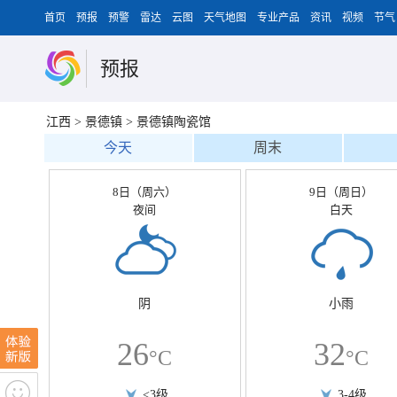
首页
预报
预警
雷达
云图
天气地图
专业产品
资讯
视频
节气
预报
江西
>
景德镇
>
景德镇陶瓷馆
今天
周末
8日（周六）
9日（周日）
夜间
白天
阴
小雨
26
32
°C
°C
<3级
3-4级