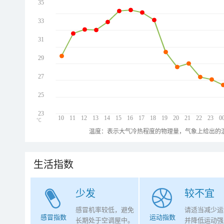
35
33
31
29
27
25
23
10
11
12
13
14
15
16
17
18
19
20
21
22
23
0
℃
温度：表示大气冷热程度的物理量，气象上给出的温
生活指数
少发
较不宜
感冒机率较低，避免
请适当减少运
感冒指数
运动指数
长期处于空调屋中。
并降低运动强