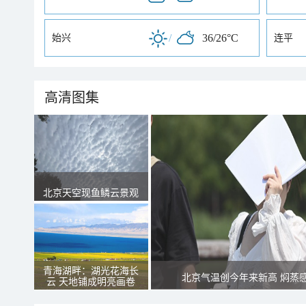
/
36/26°C
始兴
连平
高清图集
北京天空现鱼鳞云景观
青海湖畔：湖光花海长
北京气温创今年来新高 焖蒸
云 天地铺成明亮画卷