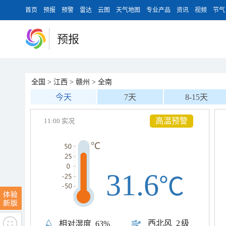
首页
预报
预警
雷达
云图
天气地图
专业产品
资讯
视频
节气
预报
全国
>
江西
>
赣州
>
全南
今天
7天
8-15天
高温预警
11:00 实况
31.6
℃
西北风
2级
相对湿度
63%