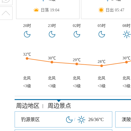
日落 19:04
日出 05:47
20时
23时
02时
05时
08时
32℃
30℃
30℃
29℃
28℃
北风
北风
北风
北风
北风
<3级
<3级
<3级
<3级
<3级
周边地区
周边景点
|
钓源景区
/
26/36°C
渼陂