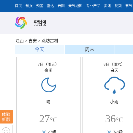
首页
预报
预警
雷达
云图
天气地图
专业产品
资讯
视频
节气
预报
江西
>
吉安
>
燕坊古村
今天
周末
7日（周五）
8日（周六）
夜间
白天
晴
小雨
27
36
°C
°C
<3级
3-4级