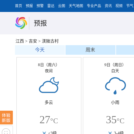
首页
预报
预警
雷达
云图
天气地图
专业产品
资讯
视频
节气
预报
江西
>
吉安
>
渼陂古村
今天
周末
8日（周六）
9日（周日）
夜间
白天
多云
小雨
27
35
°C
°C
<3级
3-4级