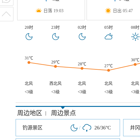
日落 19:03
日出 05:47
20时
23时
02时
05时
08时
31℃
30℃
29℃
28℃
27℃
北风
西北风
北风
北风
北风
<3级
<3级
<3级
<3级
<3级
周边地区
周边景点
|
钓源景区
/
26/36°C
井冈