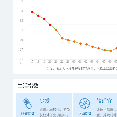
37
35
33
31
29
27
25
17
18
19
20
21
22
23
00
01
02
03
04
05
06
0
℃
温度：表示大气冷热程度的物理量，气象上给出的温
生活指数
少发
较适宜
感冒机率较低，避免
请适当降低运
感冒指数
运动指数
长期处于空调屋中。
度，并及时补