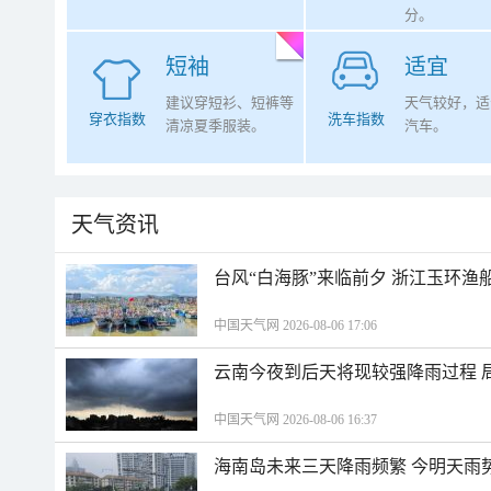
分。
短袖
适宜
建议穿短衫、短裤等
天气较好，适
穿衣指数
洗车指数
清凉夏季服装。
汽车。
天气资讯
台风“白海豚”来临前夕 浙江玉环渔
中国天气网 2026-08-06 17:06
云南今夜到后天将现较强降雨过程 
中国天气网 2026-08-06 16:37
海南岛未来三天降雨频繁 今明天雨