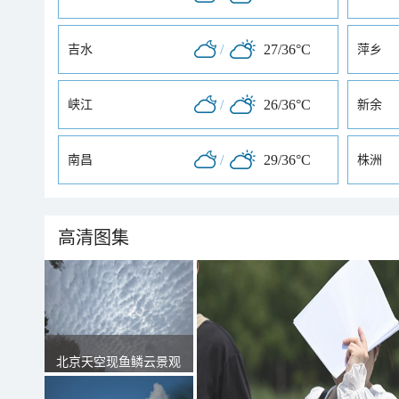
/
27/36°C
吉水
萍乡
/
26/36°C
峡江
新余
/
29/36°C
南昌
株洲
高清图集
北京天空现鱼鳞云景观