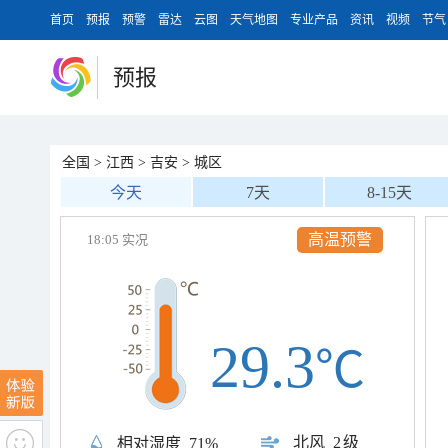
首页
预报
预警
雷达
云图
天气地图
专业产品
资讯
视频
节气
预报
全国
>
江西
>
吉安
>
城区
今天
7天
8-15天
雷电预警
18:05 实况
29.3
℃
北风
2级
相对湿度
71%