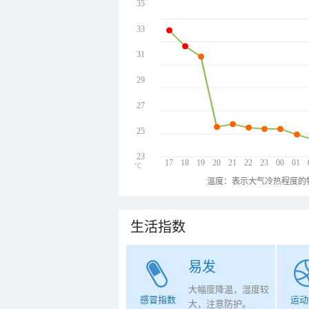
35
33
31
29
27
25
23
17
18
19
20
21
22
23
00
01
℃
温度：表示大气冷热程度的
生活指数
易发
大幅度降温，湿度较
感冒指数
运动
大，注意防护。