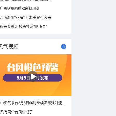
广西钦州雨后双彩虹现身
河南洛阳“花海”上线 美景引客来
秋来栾树红 枝头挂满“胭脂果”
天气视频
中央气象台8月8日06时继续发布强对流天气蓝色预警
又有两个台风生成了