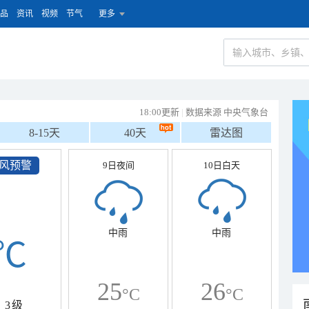
品
资讯
视频
节气
更多
18:00更新
|
数据来源 中央气象台
8-15天
40天
雷达图
风预警
9日夜间
10日白天
中雨
中雨
℃
25
26
°C
°C
3级