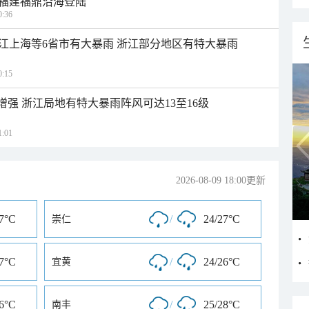
福建福鼎沿海登陆
:36
江上海等6省市有大暴雨 浙江部分地区有特大暴雨
:15
增强 浙江局地有特大暴雨阵风可达13至16级
:01
2026-08-09 18:00更新
27°C
/
24/27°C
崇仁
27°C
/
24/26°C
宜黄
26°C
/
25/28°C
南丰