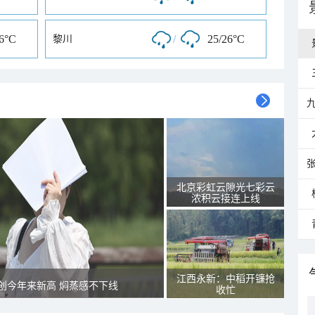
26°C
/
25/26°C
黎川
北京彩虹云隙光七彩云
浓积云接连上线
江西永新：中稻开镰抢
创今年来新高 焖蒸感不下线
收忙