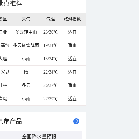
景点推荐
景区
天气
气温
旅游指数
三亚
多云转中雨
26/30℃
适宜
九寨沟
多云转雷阵雨
19/34℃
适宜
大理
小雨
15/24℃
适宜
张家界
晴
22/34℃
适宜
桂林
多云
26/37℃
适宜
青岛
小雨
27/29℃
适宜
气象产品
全国降水量预报