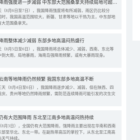
我国降雨强度进一步减弱 中东部大范围桑拿天持续局地可超38℃
天（8月6日至7日），我国降雨强度将有所减弱，雨区仍比较分
同时，我国高温范围较大，新疆、甘肃等地以干热为主，中东部地
有大范围桑拿天。
降雨整体减少减弱 东部多地高温闷热盛行
天（8月5日至6日），我国降雨将总体减少、减弱，西南、东北等
中到大雨，局地暴雨，海南岛强降雨频繁，或有大暴雨现身。
云南等地降雨仍然频繁 我国东部多地高温不断
三天（8月4日至6日），我国降雨逐步减少、减弱，但在陕西、四
重庆、贵州等地仍然降雨频繁，需防范连续降雨可能引发的次生灾
仍有大范围降雨 东北至江南多地高温闷热持续
（8月3日），全国仍有大范围降雨，强降雨主要出现在华南和西南
东部至华北、东北一带。在副热带高压的掌控下，从东北至江南高
热天气持续。