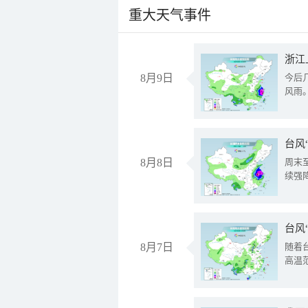
重大天气事件
浙江
8月9日
今后
风雨
台风
8月8日
周末
续强
台风
8月7日
随着
高温