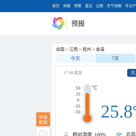
首页
预报
预警
雷达
云图
天气地图
专业产
预报
全国
>
江西
>
抚州
>
金溪
今天
7天
大
17:40 实况
25.8
北风
相对湿度
100%