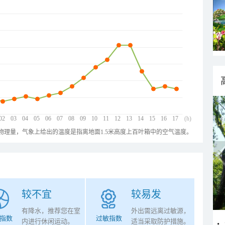
02
03
04
05
06
07
08
09
10
11
12
13
14
15
16
17
(h)
物理量，气象上给出的温度是指离地面1.5米高度上百叶箱中的空气温度。
较不宜
较易发
有降水，推荐您在室
外出需远离过敏源，
指数
过敏指数
内进行休闲运动。
适当采取防护措施。