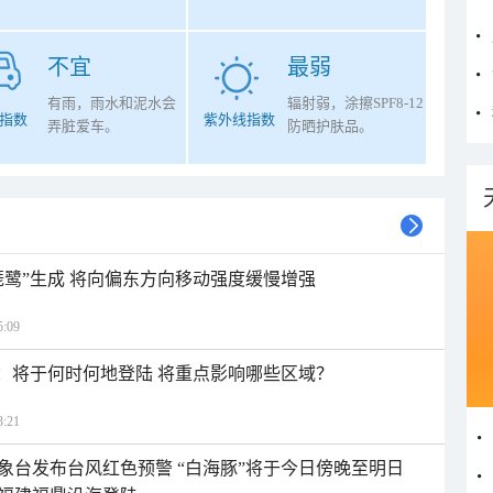
不宜
最弱
有雨，雨水和泥水会
辐射弱，涂擦SPF8-12
指数
紫外线指数
弄脏爱车。
防晒护肤品。
琵鹭”生成 将向偏东方向移动强度缓慢增强
:09
”：将于何时何地登陆 将重点影响哪些区域？
:21
象台发布台风红色预警 “白海豚”将于今日傍晚至明日