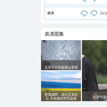
/
25/
鹰潭
高清图集
北京天空现鱼鳞云景观
青海湖畔：湖光花海长
北京气温
云 天地铺成明亮画卷