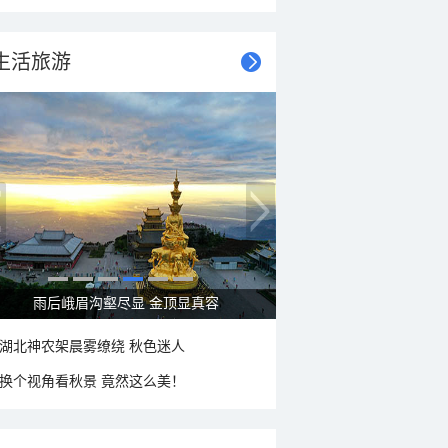
生活旅游
雨后峨眉沟壑尽显 金顶显真容
湖北神农架晨雾缭绕 秋色迷人
换个视角看秋景 竟然这么美！