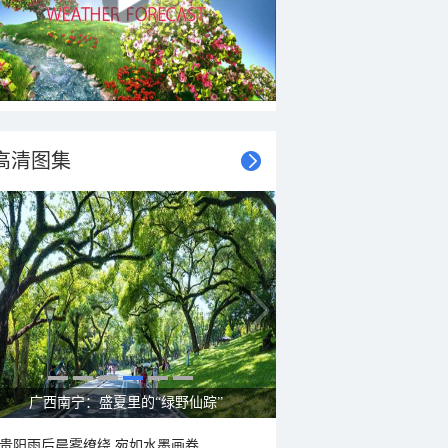
高清图集
广西南宁：盛夏里的“绿野仙踪”
贵阳雨后晨雾缭绕 宛如水墨画卷