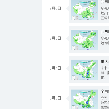
8月6日
今明
散。
区将
我国
8月5日
今明
地有
重庆
8月4日
未来
川、
害。
全国
8月3日
今天
地区
温闷