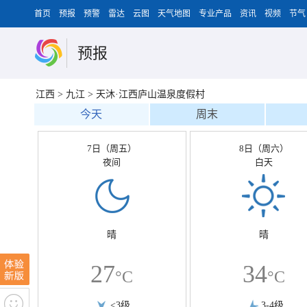
首页
预报
预警
雷达
云图
天气地图
专业产品
资讯
视频
节气
预报
江西
>
九江
>
天沐·江西庐山温泉度假村
今天
周末
7日（周五）
8日（周六）
夜间
白天
晴
晴
27
34
°C
°C
<3级
3-4级