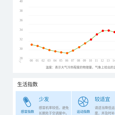
40
38
36
34
32
30
28
00
01
02
03
04
05
06
07
08
09
10
11
12
13
1
℃
温度：表示大气冷热程度的物理量，气象上给出的温
生活指数
少发
较适宜
感冒机率较低，避免
请适当降低运
感冒指数
运动指数
长期处于空调屋中。
度，并及时补