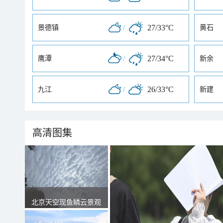
/
27/33°C
景德镇
黄石
/
27/34°C
鹰潭
新余
/
26/33°C
九江
新建
高清图集
北京天空现鱼鳞云景观