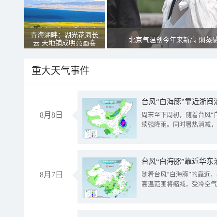
青海湖畔：湖光花海长
北京气温创今年来新高 焖蒸
云 天地铺成明亮画卷
重大天气事件
台风“白海豚”靠近浙闽
8月8日
周末至下周初，随着台风“
续强降雨。同时暑热消减，
台风“白海豚”靠近华东
8月7日
随着台风“白海豚”的靠近
高温范围将缩减，受冷空气