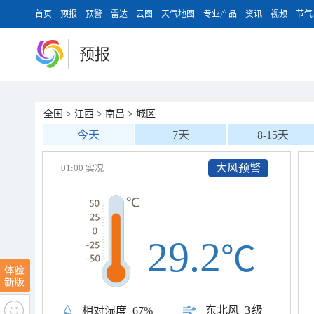
首页
预报
预警
雷达
云图
天气地图
专业产品
资讯
视频
节气
预报
全国
>
江西
>
南昌
>
城区
今天
7天
8-15天
大风预警
01:00 实况
29.2
℃
东北风
3级
相对湿度
67%