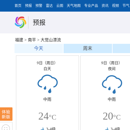
首页
预报
预警
雷达
云图
天气地图
专业产品
资讯
视频
节气
预报
福建
>
南平
>
大觉山漂流
今天
周末
9日（周日）
9日（周日）
白天
夜间
中雨
中雨
24
20
°C
°C
3-4级
3-4级