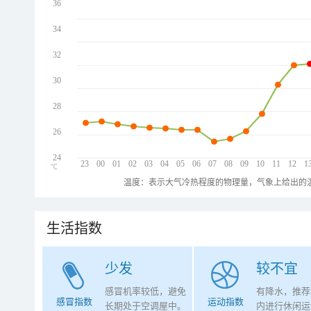
36
34
32
30
28
26
24
23
00
01
02
03
04
05
06
07
08
09
10
11
12
1
℃
温度：表示大气冷热程度的物理量，气象上给出的温
生活指数
少发
较不宜
感冒机率较低，避免
有降水，推荐
感冒指数
运动指数
长期处于空调屋中。
内进行休闲运