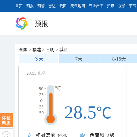
首页
预报
预警
雷达
云图
天气地图
专业产品
资讯
视频
节气
预报
全国
>
福建
>
三明
>
城区
今天
7天
8-15天
23:55 实况
28.5
℃
西南风
2级
相对湿度
65%