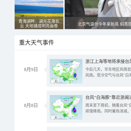
青海湖畔：湖光花海长
北京气温创今年来新高 焖蒸
云 天地铺成明亮画卷
重大天气事件
浙江上海等地将承接台风
8月9日
今后几天，华东地区风雨显
风雨。受冷空气与台风“白
台风“白海豚”靠近浙闽
8月8日
周末至下周初，随着台风“
续强降雨。同时暑热消减，