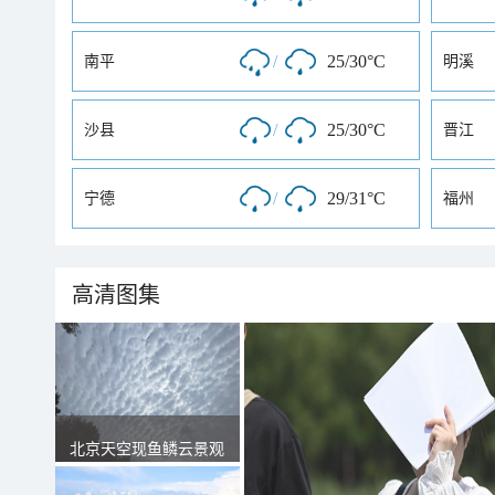
/
25/30°C
南平
明溪
/
25/30°C
沙县
晋江
/
29/31°C
宁德
福州
高清图集
北京天空现鱼鳞云景观