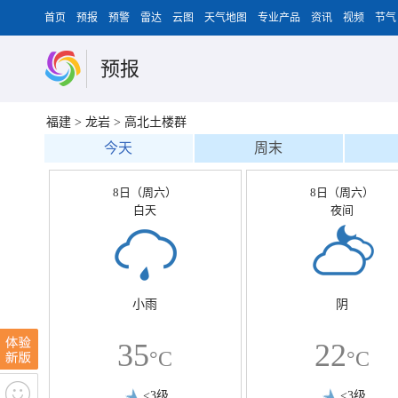
首页
预报
预警
雷达
云图
天气地图
专业产品
资讯
视频
节气
预报
福建
>
龙岩
>
高北土楼群
今天
周末
8日（周六）
8日（周六）
白天
夜间
小雨
阴
35
22
°C
°C
<3级
<3级