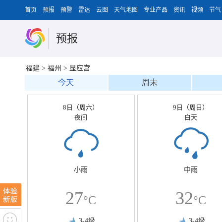
首页
预报
预警
雷达
云图
天气地图
专业产品
资讯
视频
节气
预报
福建
>
福州
>
显应宫
今天
周末
8日（周六）
9日（周日）
夜间
白天
小雨
中雨
27
32
°C
°C
3-4级
3-4级