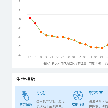
38
36
34
32
30
28
26
17
18
19
20
21
22
23
00
01
02
03
04
05
06
0
℃
温度：表示大气冷热程度的物理量，气象上给出的温
生活指数
少发
较不宜
感冒机率较低，避免
请适当减少运
感冒指数
运动指数
长期处于空调屋中。
并降低运动强