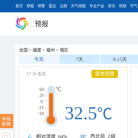
首页
预报
预警
雷达
云图
天气地图
专业产品
资讯
视频
节气
预报
全国
>
福建
>
福州
>
城区
今天
7天
8-15天
雷电预警
17:50 实况
32.5
℃
西北风
2级
相对湿度
64%