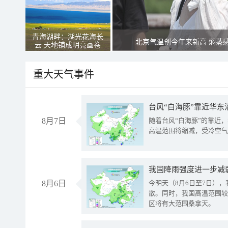
青海湖畔：湖光花海长
北京气温创今年来新高 焖蒸
云 天地铺成明亮画卷
重大天气事件
台风“白海豚”靠近华东
8月7日
随着台风“白海豚”的靠近
高温范围将缩减，受冷空气
8月6日
今明天（8月6日至7日）
散。同时，我国高温范围较
区将有大范围桑拿天。