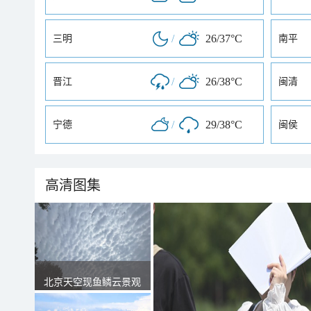
/
26/37°C
三明
南平
/
26/38°C
晋江
闽清
/
29/38°C
宁德
闽侯
高清图集
北京天空现鱼鳞云景观