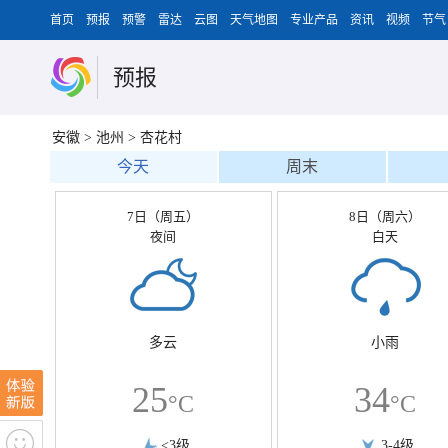
首页
预报
预警
雷达
云图
天气地图
专业产品
资讯
视频
节气
预报
安徽
>
池州
>
杏花村
今天
周末
7日（周五）
8日（周六）
夜间
白天
多云
小雨
25
34
°C
°C
<3级
3-4级