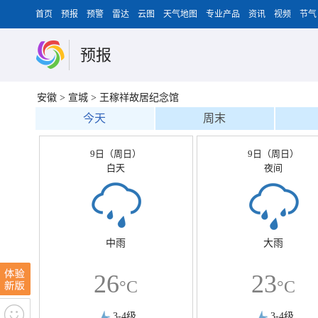
首页
预报
预警
雷达
云图
天气地图
专业产品
资讯
视频
节气
预报
安徽
>
宣城
>
王稼祥故居纪念馆
今天
周末
9日（周日）
9日（周日）
白天
夜间
中雨
大雨
26
23
°C
°C
3-4级
3-4级