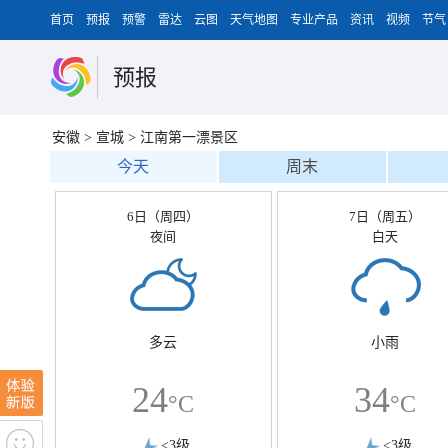
首页
预报
预警
雷达
云图
天气地图
专业产品
资讯
视频
节气
预报
安徽
>
宣城
>
江南第一漂景区
今天
周末
6日（周四）
7日（周五）
夜间
白天
多云
小雨
24
34
°C
°C
<3级
<3级