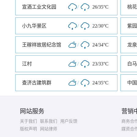
宣酒工业文化园
/
26/35°C
桃花
小九华景区
/
22/30°C
紫园
王稼祥故居纪念馆
/
24/34°C
龙泉
江村
/
23/33°C
白马
查济古建筑群
/
24/35°C
中国
网站服务
营销
关于我们
联系我们
用户反馈
商务合
版权声明
网站律师
媒资合