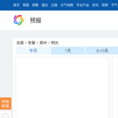
首页
预报
预警
雷达
云图
天气地图
专业产品
资讯
视频
节气
预报
全国
>
安徽
>
滁州
>
明光
今天
7天
8-15天