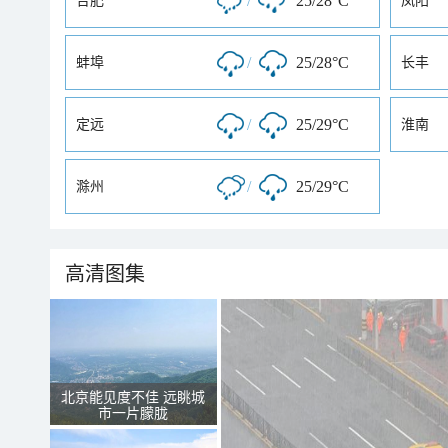
/
25/28°C
合肥
凤阳
/
25/28°C
蚌埠
长丰
/
25/29°C
定远
淮南
/
25/29°C
滁州
高清图集
北京能见度不佳 远眺城
市一片朦胧