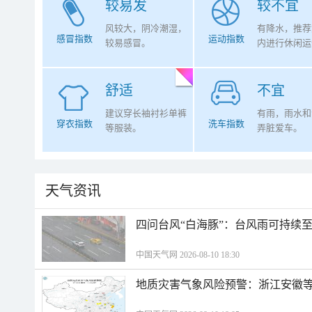
较易发
较不宜
风较大，阴冷潮湿，
有降水，推荐
感冒指数
运动指数
较易感冒。
内进行休闲运
舒适
不宜
建议穿长袖衬衫单裤
有雨，雨水和
穿衣指数
洗车指数
等服装。
弄脏爱车。
天气资讯
四问台风“白海豚”：台风雨可持续
中国天气网 2026-08-10 18:30
地质灾害气象风险预警：浙江安徽等