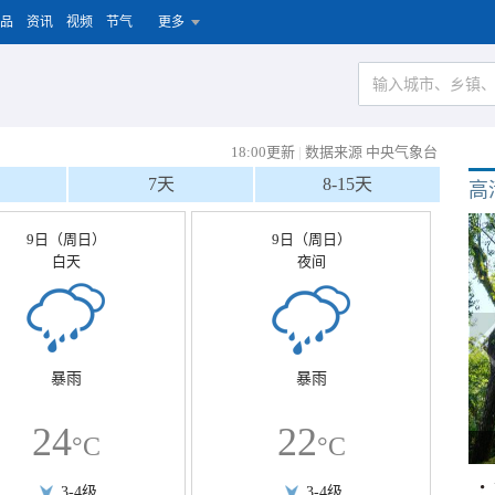
品
资讯
视频
节气
更多
18:00更新
|
数据来源 中央气象台
7天
8-15天
高
9日（周日）
9日（周日）
白天
夜间
暴雨
暴雨
24
22
°C
°C
3-4级
3-4级