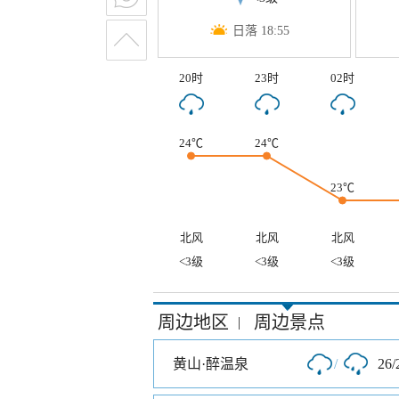
日落 18:55
20时
23时
02时
24℃
24℃
23℃
北风
北风
北风
<3级
<3级
<3级
周边地区
周边景点
|
黄山·醉温泉
/
26/