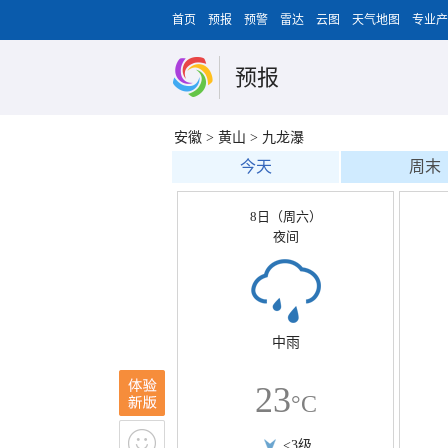
首页
预报
预警
雷达
云图
天气地图
专业产
预报
安徽
>
黄山
>
九龙瀑
今天
周末
8日（周六）
夜间
中雨
23
°C
<3级