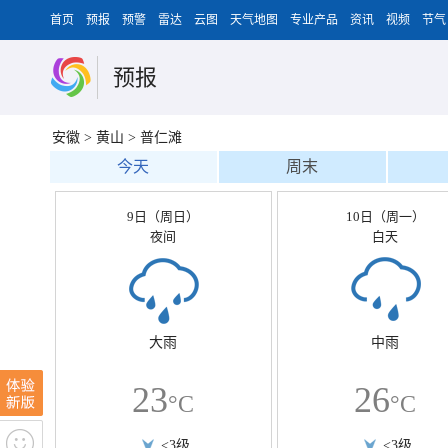
首页
预报
预警
雷达
云图
天气地图
专业产品
资讯
视频
节气
预报
安徽
>
黄山
>
普仁滩
今天
周末
9日（周日）
10日（周一）
夜间
白天
大雨
中雨
23
26
°C
°C
<3级
<3级