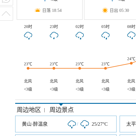
日落 18:54
日出 05:30
20时
23时
02时
05时
08时
24℃
23℃
23℃
23℃
23℃
北风
北风
北风
北风
北风
<3级
<3级
<3级
<3级
<3级
周边地区
周边景点
|
黄山·醉温泉
/
25/27°C
太平