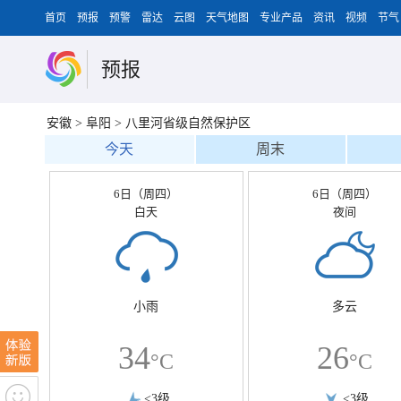
首页
预报
预警
雷达
云图
天气地图
专业产品
资讯
视频
节气
预报
安徽
>
阜阳
>
八里河省级自然保护区
今天
周末
6日（周四）
6日（周四）
白天
夜间
小雨
多云
34
26
°C
°C
<3级
<3级