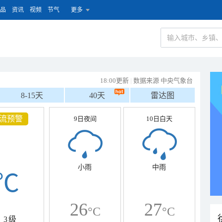
品
资讯
视频
节气
更多
18:00更新
|
数据来源 中央气象台
8-15天
40天
雷达图
流预警
9日夜间
10日白天
小雨
中雨
℃
26
27
°C
°C
3级