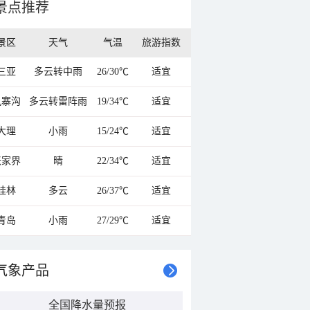
景点推荐
景区
天气
气温
旅游指数
三亚
多云转中雨
26/30℃
适宜
九寨沟
多云转雷阵雨
19/34℃
适宜
大理
小雨
15/24℃
适宜
张家界
晴
22/34℃
适宜
桂林
多云
26/37℃
适宜
青岛
小雨
27/29℃
适宜
气象产品
全国降水量预报