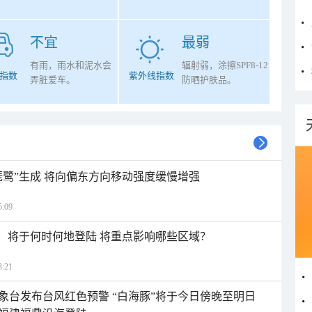
不宜
最弱
有雨，雨水和泥水会
辐射弱，涂擦SPF8-12
指数
紫外线指数
弄脏爱车。
防晒护肤品。
琵鹭”生成 将向偏东方向移动强度缓慢增强
:09
”：将于何时何地登陆 将重点影响哪些区域？
:21
象台发布台风红色预警 “白海豚”将于今日傍晚至明日