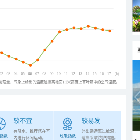
02
03
04
05
06
07
08
09
10
11
12
13
14
15
16
17
(h)
物理量，气象上给出的温度是指离地面1.5米高度上百叶箱中的空气温度。
较不宜
较易发
有降水，推荐您在室
外出需远离过敏源，
指数
过敏指数
内进行休闲运动。
适当采取防护措施。