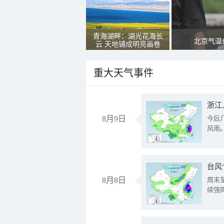
青海湖畔：湖光花海长
北京气温
云 天地铺成明亮画卷
重大天气事件
浙江
8月9日
今后
风雨
台风
8月8日
周末
续强