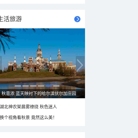
生活旅游
秋意浓 蓝天映衬下的哈尔滨伏尔加庄园
湖北神农架晨雾缭绕 秋色迷人
换个视角看秋景 竟然这么美！