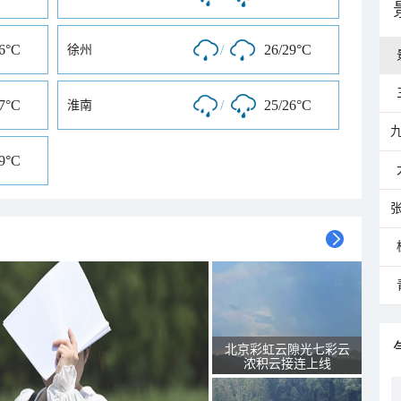
26°C
/
26/29°C
徐州
27°C
/
25/26°C
淮南
29°C
北京彩虹云隙光七彩云
浓积云接连上线