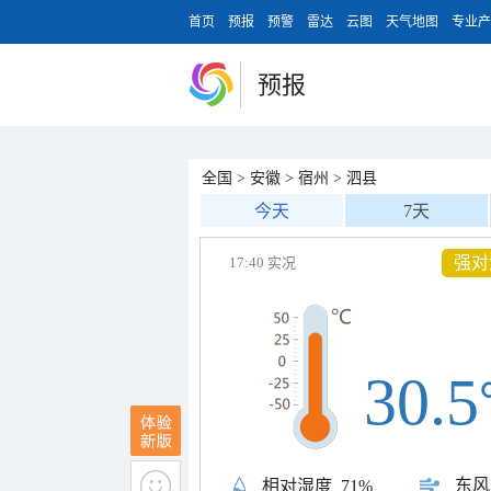
首页
预报
预警
雷达
云图
天气地图
专业产
预报
全国
>
安徽
>
宿州
>
泗县
今天
7天
强对
17:40 实况
30.5
东风
相对湿度
71%