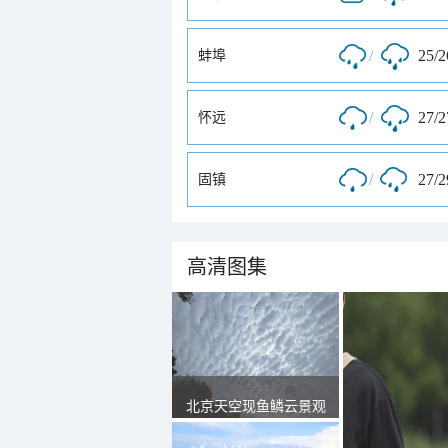
/
25/
蚌埠
/
27/
怀远
/
27/
固镇
高清图集
北京天空现鱼鳞云景观