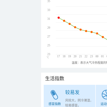
35
33
31
29
27
25
23
17
18
19
20
21
22
23
00
01
℃
温度：表示大气冷热程度的
生活指数
较易发
风较大，阴冷潮湿，
感冒指数
运动
较易感冒。