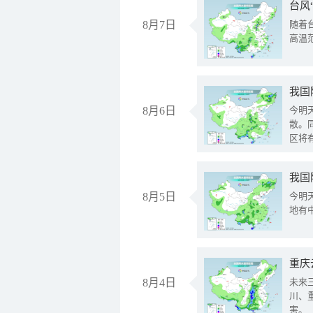
台风
8月7日
随着
高温
8月6日
今明
散。
区将
我国
8月5日
今明
地有
重庆
8月4日
未来
川、
害。