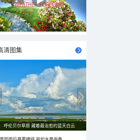
高清图集
呼伦贝尔草原 藏着最治愈的蓝天白云
贵阳雨后晨雾缭绕 宛如水墨画卷