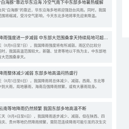
“白海豚”靠近华东沿海 冷空气南下中东部多地暑热缓解
台风“白海豚”的靠近，华东沿海多地将迎强劲台风雨。同时，我国
范围将缩减，受冷空气影响，今天东北多地将率先迎来降温。
我国降雨强度进一步减弱 中东部大范围桑拿天持续局地可超38℃
天（8月6日至7日），我国降雨强度将有所减弱，雨区仍比较分
同时，我国高温范围较大，新疆、甘肃等地以干热为主，中东部地
有大范围桑拿天。
降雨整体减少减弱 东部多地高温闷热盛行
天（8月5日至6日），我国降雨将总体减少、减弱，西南、东北等
中到大雨，局地暴雨，海南岛强降雨频繁，或有大暴雨现身。
云南等地降雨仍然频繁 我国东部多地高温不断
三天（8月4日至6日），我国降雨逐步减少、减弱，但在陕西、四
重庆、贵州等地仍然降雨频繁，需防范连续降雨可能引发的次生灾