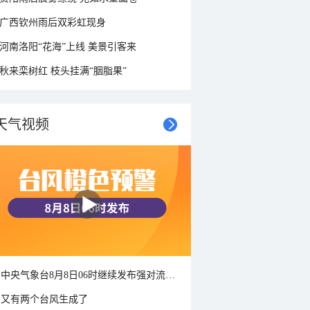
广西钦州雨后双彩虹现身
河南洛阳“花海”上线 美景引客来
秋来栾树红 枝头挂满“胭脂果”
天气视频
中央气象台8月8日06时继续发布强对流天气蓝色预警
又有两个台风生成了