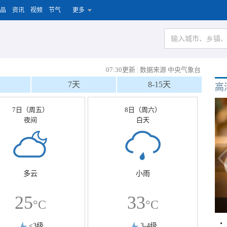
品
资讯
视频
节气
更多
07:30更新
|
数据来源 中央气象台
7天
8-15天
高
7日（周五）
8日（周六）
夜间
白天
多云
小雨
25
33
°C
°C
<3级
3-4级