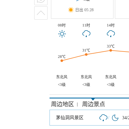
日出 05:28
08时
11时
14时
33℃
31℃
28℃
东北风
东北风
东北风
<3级
<3级
<3级
周边地区
周边景点
|
茅仙洞风景区
/
34/