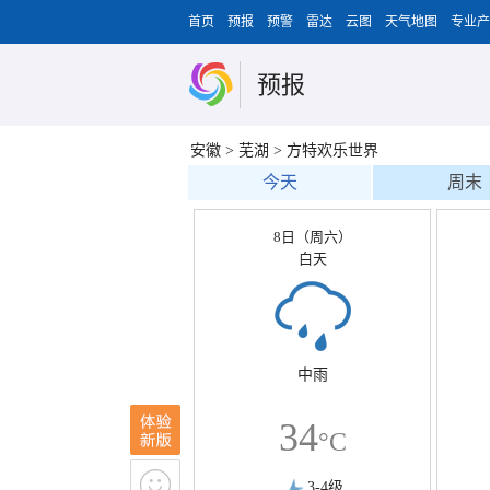
首页
预报
预警
雷达
云图
天气地图
专业产
预报
安徽
>
芜湖
>
方特欢乐世界
今天
周末
8日（周六）
白天
中雨
34
°C
3-4级