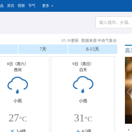
品
资讯
视频
节气
更多
05:30更新
|
数据来源 中央气象台
7天
8-15天
高
8日（周六）
9日（周日）
夜间
白天
小雨
小雨
27
31
°C
°C
3-4级
4-5级