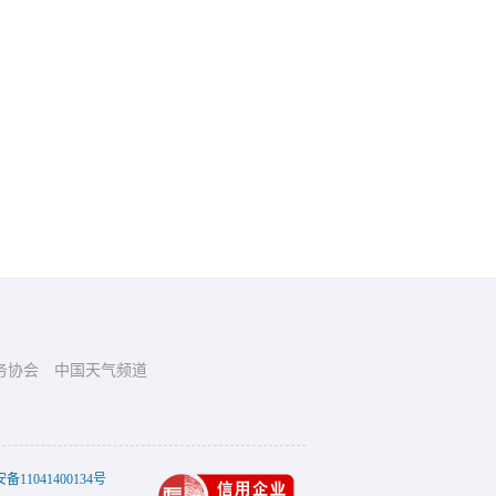
务协会
中国天气频道
11041400134号