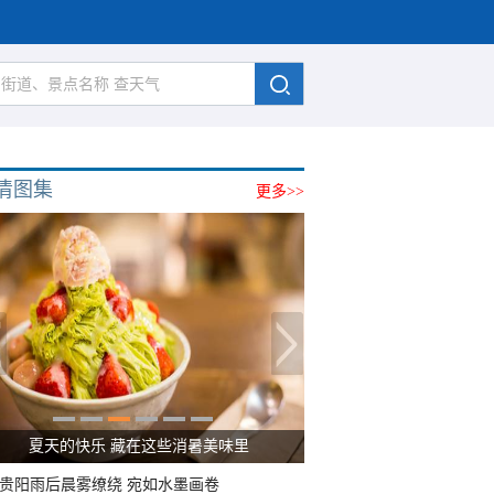
清图集
更多>>
夏天的快乐 藏在这些消暑美味里
贵阳雨后晨雾缭绕 宛如水墨画卷