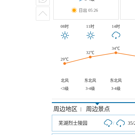
日出 05:26
08时
11时
14时
34℃
32℃
29℃
北风
东北风
东北风
<3级
3-4级
3-4级
周边地区
周边景点
|
芜湖烈士陵园
/
35/