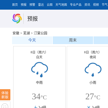
首页
预报
预警
雷达
云图
天气地图
专业产品
资讯
视频
节气
预报
安徽
>
芜湖
>
汀棠公园
今天
周末
8日（周六）
8日（周六）
白天
夜间
中雨
小雨
34
27
°C
°C
3-4级
3-4级