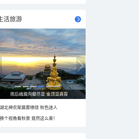
生活旅游
秋意浓 蓝天映衬下的哈尔滨伏尔加庄园
湖北神农架晨雾缭绕 秋色迷人
换个视角看秋景 竟然这么美！