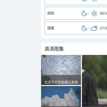
/
26/
凤阳
/
27/
固镇
高清图集
北京天空现鱼鳞云景观