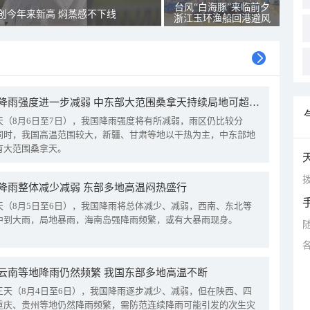
台风“白海豚”来临前夕
创今年来新高 焖蒸感不下线
浙江玉环渔船回港避风
我国降雨强度进一步减弱 中东部大范围桑拿天持续局地可超38℃
天（8月6日至7日），我国降雨强度将有所减弱，雨区仍比较分
同时，我国高温范围较大，新疆、甘肃等地以干热为主，中东部地
有大范围桑拿天。
拨
降雨整体减少减弱 东部多地高温闷热盛行
天（8月5日至6日），我国降雨将总体减少、减弱，西南、东北等
中到大雨，局地暴雨，海南岛强降雨频繁，或有大暴雨现身。
云南等地降雨仍然频繁 我国东部多地高温不断
三天（8月4日至6日），我国降雨逐步减少、减弱，但在陕西、四
重庆、贵州等地仍然降雨频繁，需防范连续降雨可能引发的次生灾