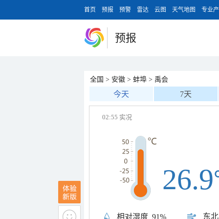
首页
预报
预警
雷达
云图
天气地图
专业产
预报
全国
>
安徽
>
蚌埠
>
禹会
今天
7天
02:55 实况
26.9
东北
相对湿度
91%