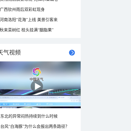
广西钦州雨后双彩虹现身
河南洛阳“花海”上线 美景引客来
秋来栾树红 枝头挂满“胭脂果”
天气视频
东北的异常闷热持续到什么时候
台风“白海豚”为什么会报出两条路径？