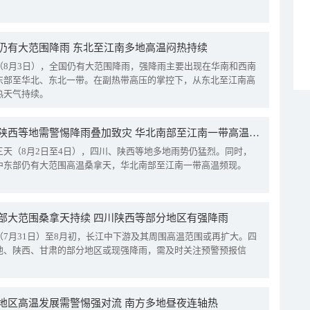
仍有大范围降雨 东北至江南多地高温闷热持续
（8月3日），全国仍有大范围降雨，强降雨主要出现在华南和西南
东部至华北、东北一带。在副热带高压的掌控下，从东北至江南高
热天气持续。
四川陕西等地需警惕降雨叠加致灾 华北南部至江南一带高温频现
三天（8月2日至4日），四川、陕西等地多地雨势仍猛烈。同时，
中东部仍有大范围高温桑拿天，华北南部至江南一带高温频现。
部大范围桑拿天持续 四川陕西等部分地区有强降雨
（7月31日）至8月初，长江中下游及其周围高温范围或再扩大。四
地、陕西、甘肃的部分地区或现强降雨，需及时关注预警预报信
地区高温发展需警惕强对流 南方多地昼夜连轴热