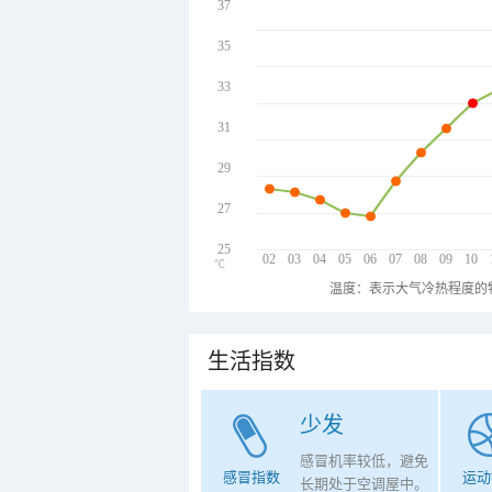
37
35
33
31
29
27
25
02
03
04
05
06
07
08
09
10
℃
温度：表示大气冷热程度的
生活指数
少发
感冒机率较低，避免
感冒指数
运动
长期处于空调屋中。