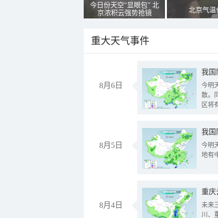
今日份天空“显眼包” 北
北京气温
京浓积云强势抢镜
重大天气事件
8月6日
今明
散。
区将
我国
8月5日
今明
地有
重庆
8月4日
未来
川、