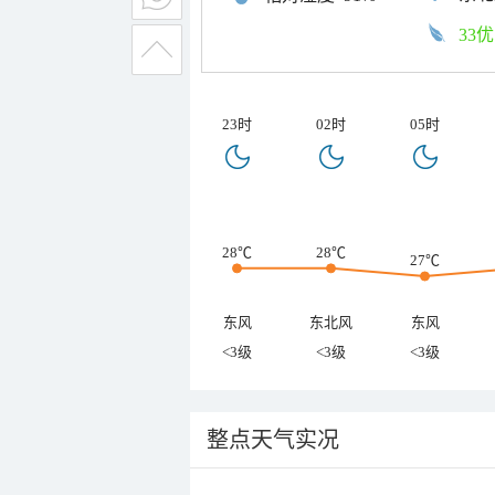
33优
23时
02时
05时
28℃
28℃
27℃
东风
东北风
东风
<3级
<3级
<3级
整点天气实况