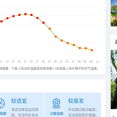
11
12
13
14
15
16
17
18
19
20
21
22
23
00
01
02
(h)
物理量，气象上给出的温度是指离地面1.5米高度上百叶箱中的空气温度。
较适宜
较易发
请适当降低运动强
外出需远离过敏源，
指数
过敏指数
度，并及时补充水
适当采取防护措施。