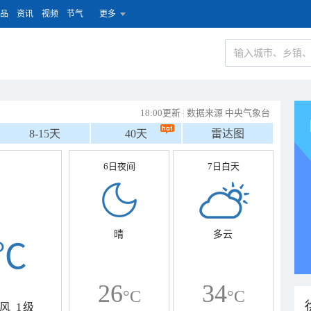
品
资讯
视频
节气
更多
18:00更新
|
数据来源 中央气象台
8-15天
40天
雷达图
6日夜间
7日白天
晴
多云
℃
26
34
°C
°C
风
1级