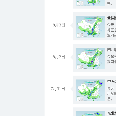
害。
全国
8月3日
今天
地区
温闷
8月2日
今起
我国
中东
7月31日
今天
川盆
息。
东北