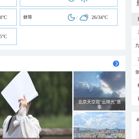
34°C
/
26/34°C
蚌埠
35°C
北京天空现“云隙光”景
象