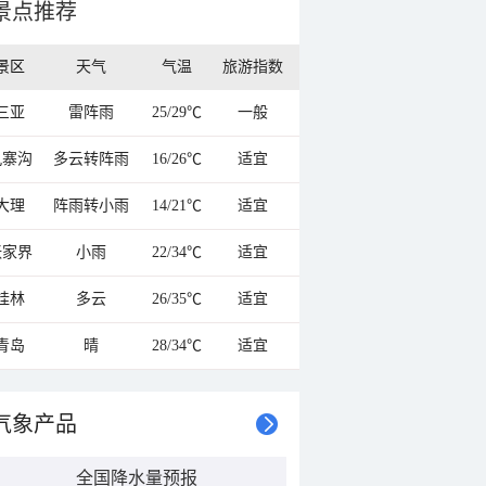
景点推荐
景区
天气
气温
旅游指数
三亚
雷阵雨
25/29℃
一般
九寨沟
多云转阵雨
16/26℃
适宜
大理
阵雨转小雨
14/21℃
适宜
张家界
小雨
22/34℃
适宜
桂林
多云
26/35℃
适宜
青岛
晴
28/34℃
适宜
气象产品
全国降水量预报