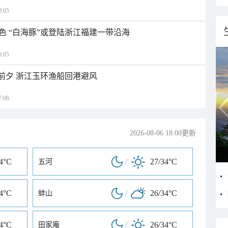
:05
色 “白海豚”或登陆浙江福建一带沿海
:05
临前夕 浙江玉环渔船回港避风
:06
2026-08-06 18:00更新
34°C
/
27/34°C
五河
34°C
/
26/34°C
蚌山
34°C
/
26/34°C
田家庵