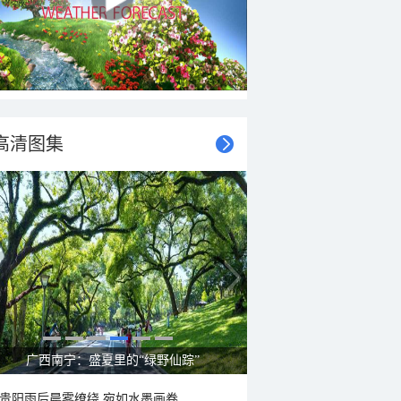
高清图集
呼伦贝尔草原 藏着最治愈的蓝天白云
贵阳雨后晨雾缭绕 宛如水墨画卷