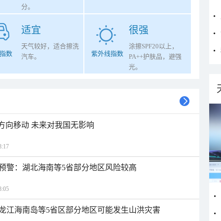
分。
适宜
很强
天气较好，适合擦洗
涂擦SPF20以上，
指数
紫外线指数
汽车。
PA++护肤品，避强
光。
北方向移动 未来对我国无影响
:17
预警：湖北海南等5省部分地区风险较高
:05
龙江海南岛等5省区部分地区可能发生山洪灾害