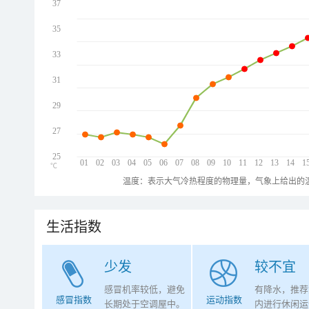
37
35
33
31
29
27
25
01
02
03
04
05
06
07
08
09
10
11
12
13
14
1
℃
温度：表示大气冷热程度的物理量，气象上给出的温
生活指数
少发
较不宜
感冒机率较低，避免
有降水，推荐
感冒指数
运动指数
长期处于空调屋中。
内进行休闲运