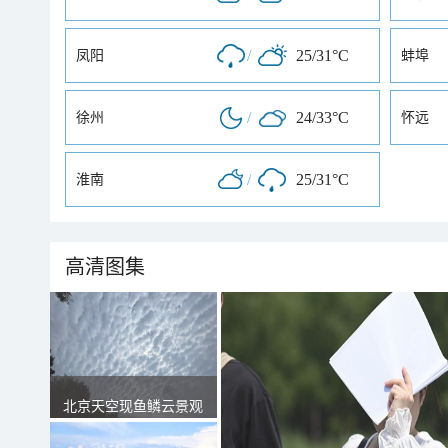
/
25/31°C
凤阳
蚌埠
/
24/33°C
徐州
怀远
/
25/31°C
淮南
高清图集
北京天空现鱼鳞云景观