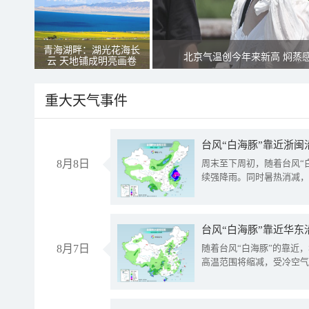
青海湖畔：湖光花海长
北京气温创今年来新高 焖蒸
云 天地铺成明亮画卷
重大天气事件
台风“白海豚”靠近浙闽
8月8日
周末至下周初，随着台风“
续强降雨。同时暑热消减，
台风“白海豚”靠近华东
8月7日
随着台风“白海豚”的靠近
高温范围将缩减，受冷空气