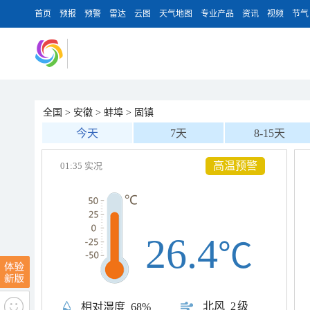
首页
预报
预警
雷达
云图
天气地图
专业产品
资讯
视频
节气
全国
>
安徽
>
蚌埠
>
固镇
今天
7天
8-15天
高温预警
01:35 实况
26.4
℃
北风
2级
相对湿度
68%