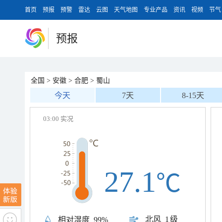
首页
预报
预警
雷达
云图
天气地图
专业产品
资讯
视频
节气
预报
全国
>
安徽
>
合肥
>
蜀山
今天
7天
8-15天
03:00 实况
27.1
℃
北风
1级
相对湿度
99%