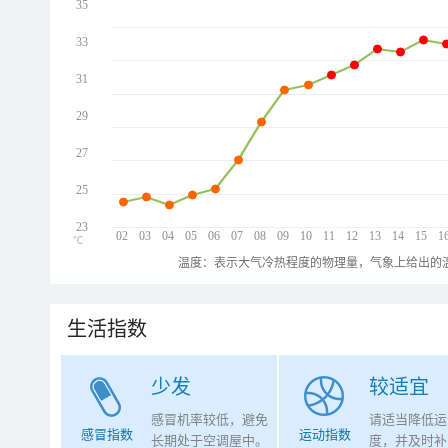
35
33
31
29
27
25
23
02
03
04
05
06
07
08
09
10
11
12
13
14
15
1
℃
温度：表示大气冷热程度的物理量，气象上给出的温
生活指数
少发
较适宜
感冒机率较低，避免
请适当降低运
感冒指数
运动指数
长期处于空调屋中。
度，并及时补