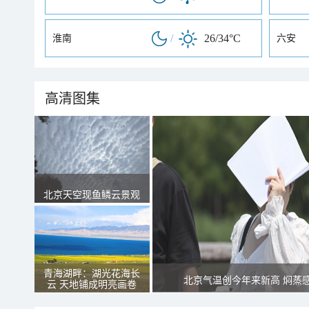
/
26/34°C
淮南
六安
高清图集
北京天空现鱼鳞云景观
青海湖畔：湖光花海长
北京气温创今年来新高 焖蒸
云 天地铺成明亮画卷