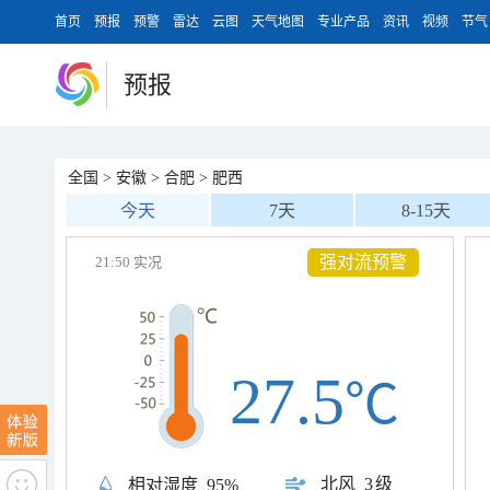
首页
预报
预警
雷达
云图
天气地图
专业产品
资讯
视频
节气
预报
全国
>
安徽
>
合肥
>
肥西
今天
7天
8-15天
强对流预警
21:50 实况
27.5
℃
北风
3级
相对湿度
95%