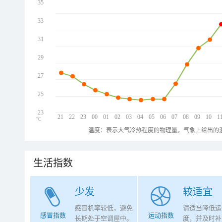
35
33
31
29
27
25
23
21
22
23
00
01
02
03
04
05
06
07
08
09
10
1
℃
温度：表示大气冷热程度的物理量，气象上给出的温
生活指数
少发
较适宜
感冒机率较低，避免
请适当降低运
感冒指数
运动指数
长期处于空调屋中。
度，并及时补