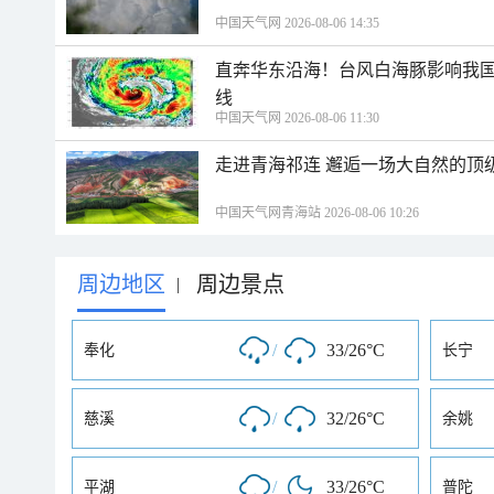
中国天气网 2026-08-06 14:35
直奔华东沿海！台风白海豚影响我国
线
中国天气网 2026-08-06 11:30
走进青海祁连 邂逅一场大自然的顶
中国天气网青海站 2026-08-06 10:26
周边地区
周边景点
|
/
33/26°C
奉化
长宁
/
32/26°C
慈溪
余姚
/
33/26°C
平湖
普陀