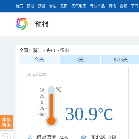
首页
预报
预警
雷达
云图
天气地图
专业产品
资讯
视频
节气
预报
全国
>
浙江
>
舟山
>
岱山
今天
7天
8-15天
16:25 实况
30.9
℃
东北风
3级
相对湿度
74%