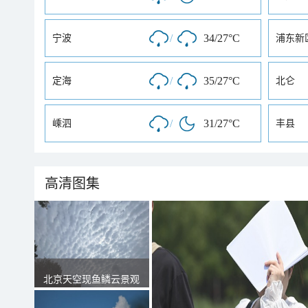
/
34/27°C
宁波
浦东新
/
35/27°C
定海
北仑
/
31/27°C
嵊泗
丰县
高清图集
北京天空现鱼鳞云景观