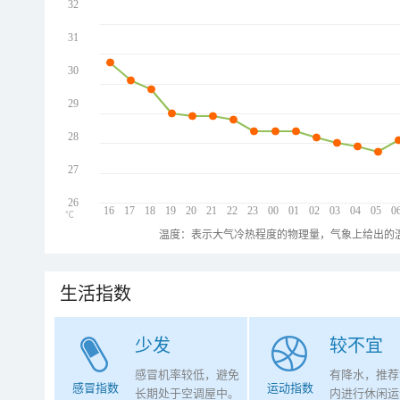
32
31
30
29
28
27
26
16
17
18
19
20
21
22
23
00
01
02
03
04
05
0
℃
温度：表示大气冷热程度的物理量，气象上给出的温
生活指数
少发
较不宜
感冒机率较低，避免
有降水，推荐
感冒指数
运动指数
长期处于空调屋中。
内进行休闲运