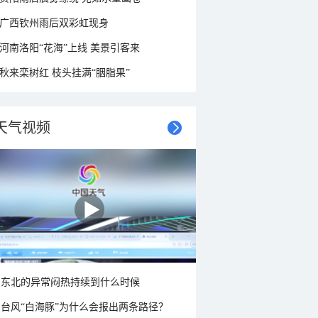
广西钦州雨后双彩虹现身
河南洛阳“花海”上线 美景引客来
秋来栾树红 枝头挂满“胭脂果”
天气视频
东北的异常闷热持续到什么时候
台风“白海豚”为什么会报出两条路径？