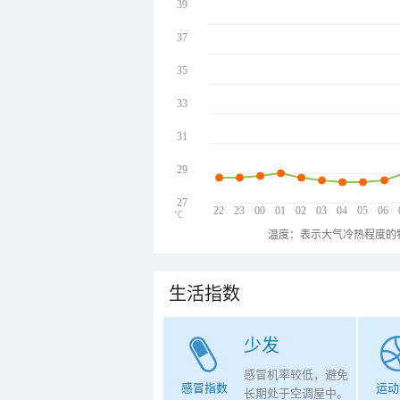
39
37
35
33
31
29
27
22
23
00
01
02
03
04
05
06
℃
温度：表示大气冷热程度的
生活指数
少发
感冒机率较低，避免
感冒指数
运动
长期处于空调屋中。