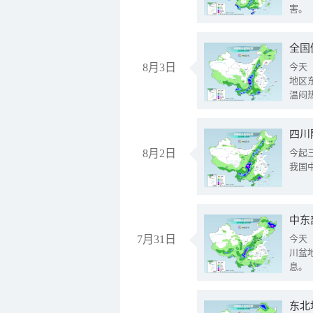
害。
全国
8月3日
今天
地区
温闷
8月2日
今起
我国
中东
7月31日
今天
川盆
息。
东北