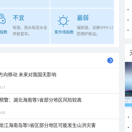
不宜
最弱
有雨，雨水和泥水会
辐射弱，涂擦SPF8-12
指数
紫外线指数
弄脏爱车。
防晒护肤品。
北方向移动 未来对我国无影响
:17
预警：湖北海南等5省部分地区风险较高
:05
龙江海南岛等5省区部分地区可能发生山洪灾害