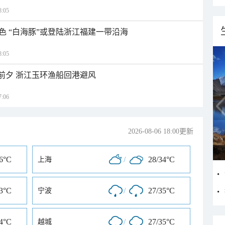
:05
色 “白海豚”或登陆浙江福建一带沿海
:05
临前夕 浙江玉环渔船回港避风
:06
2026-08-06 18:00更新
36°C
/
28/34°C
上海
33°C
/
27/35°C
宁波
34°C
/
27/35°C
越城