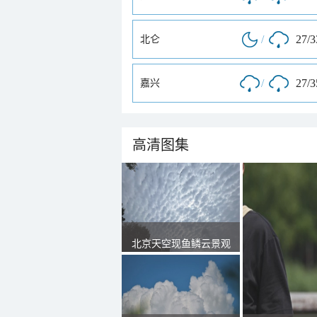
/
27/
北仑
/
27/
嘉兴
高清图集
北京天空现鱼鳞云景观