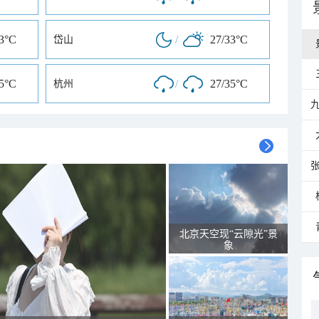
33°C
/
27/33°C
岱山
35°C
/
27/35°C
杭州
北京天空现“云隙光”景
象