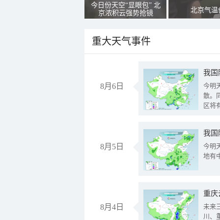
今日份天空“显眼包” 北
北京气温
京浓积云强势抢镜
重大天气事件
8月6日
今明
散。
区将
我国
8月5日
今明
地有
重庆
8月4日
未来
川、