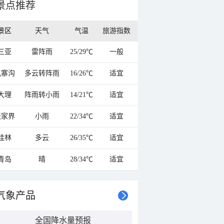
景点推荐
景区
天气
气温
旅游指数
三亚
雷阵雨
25/29℃
一般
九寨沟
多云转阵雨
16/26℃
适宜
大理
阵雨转小雨
14/21℃
适宜
张家界
小雨
22/34℃
适宜
桂林
多云
26/35℃
适宜
青岛
晴
28/34℃
适宜
气象产品
全国降水量预报