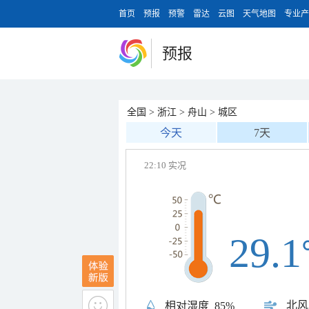
首页
预报
预警
雷达
云图
天气地图
专业产
预报
全国
>
浙江
>
舟山
>
城区
今天
7天
22:10 实况
29.1
北风
相对湿度
85%