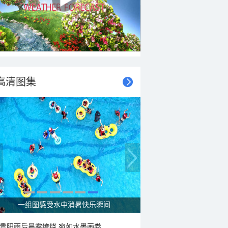
高清图集
一组图感受水中消暑快乐瞬间
贵阳雨后晨雾缭绕 宛如水墨画卷