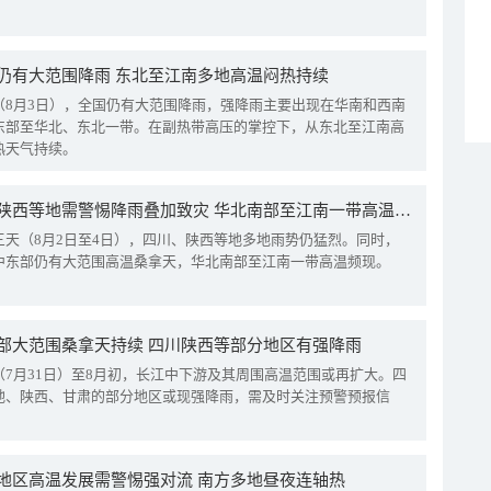
仍有大范围降雨 东北至江南多地高温闷热持续
（8月3日），全国仍有大范围降雨，强降雨主要出现在华南和西南
东部至华北、东北一带。在副热带高压的掌控下，从东北至江南高
热天气持续。
四川陕西等地需警惕降雨叠加致灾 华北南部至江南一带高温频现
三天（8月2日至4日），四川、陕西等地多地雨势仍猛烈。同时，
中东部仍有大范围高温桑拿天，华北南部至江南一带高温频现。
部大范围桑拿天持续 四川陕西等部分地区有强降雨
（7月31日）至8月初，长江中下游及其周围高温范围或再扩大。四
地、陕西、甘肃的部分地区或现强降雨，需及时关注预警预报信
地区高温发展需警惕强对流 南方多地昼夜连轴热