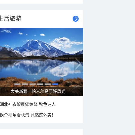
生活旅游
大美新疆—帕米尔高原好风光
湖北神农架晨雾缭绕 秋色迷人
换个视角看秋景 竟然这么美！