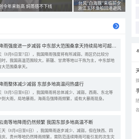
台风“白海豚”来临前夕
创今年来新高 焖蒸感不下线
浙江玉环渔船回港避风
我国降雨强度进一步减弱 中东部大范围桑拿天持续局地可超38℃
天（8月6日至7日），我国降雨强度将有所减弱，雨区仍比较分
同时，我国高温范围较大，新疆、甘肃等地以干热为主，中东部地
有大范围桑拿天。
拨
降雨整体减少减弱 东部多地高温闷热盛行
天（8月5日至6日），我国降雨将总体减少、减弱，西南、东北等
中到大雨，局地暴雨，海南岛强降雨频繁，或有大暴雨现身。
云南等地降雨仍然频繁 我国东部多地高温不断
三天（8月4日至6日），我国降雨逐步减少、减弱，但在陕西、四
重庆、贵州等地仍然降雨频繁，需防范连续降雨可能引发的次生灾