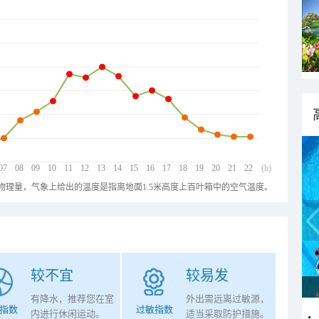
07
08
09
10
11
12
13
14
15
16
17
18
19
20
21
22
(h)
物理量，气象上给出的温度是指离地面1.5米高度上百叶箱中的空气温度。
较不宜
较易发
有降水，推荐您在室
外出需远离过敏源，
指数
过敏指数
内进行休闲运动。
适当采取防护措施。