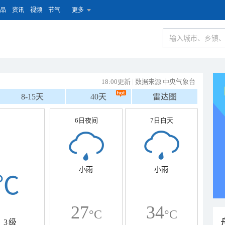
品
资讯
视频
节气
更多
18:00更新
|
数据来源 中央气象台
8-15天
40天
雷达图
6日夜间
7日白天
小雨
小雨
℃
27
34
°C
°C
3级