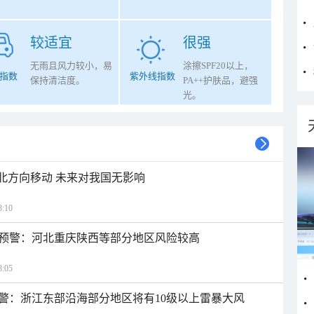
较适宜
很强
无雨且风力较小，易
涂擦SPF20以上，
指数
紫外线指数
保持清洁度。
PA++护肤品，避强
光。
西北方向移动 未来对我国无影响
:10
预警：河北重庆陕西等部分地区风险较高
:05
警：浙江东部沿海部分地区将有10级以上雷暴大风