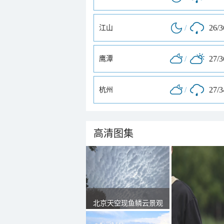
/
26/
江山
/
27/
鹰潭
/
27/
杭州
高清图集
北京天空现鱼鳞云景观