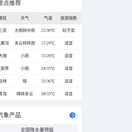
景点推荐
景区
天气
气温
旅游指数
三亚
大雨转中雨
25/30℃
较不宜
九寨沟
多云转阵雨
17/29℃
适宜
大理
小雨
15/20℃
适宜
张家界
小雨
24/35℃
适宜
桂林
晴
25/36℃
适宜
青岛
晴转多云
28/33℃
适宜
气象产品
全国降水量预报