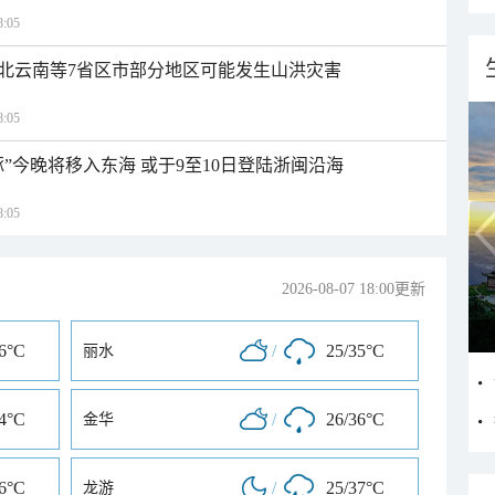
:05
北云南等7省区市部分地区可能发生山洪灾害
:05
”今晚将移入东海 或于9至10日登陆浙闽沿海
:05
2026-08-07 18:00更新
36°C
/
25/35°C
丽水
34°C
/
26/36°C
金华
36°C
/
25/37°C
龙游