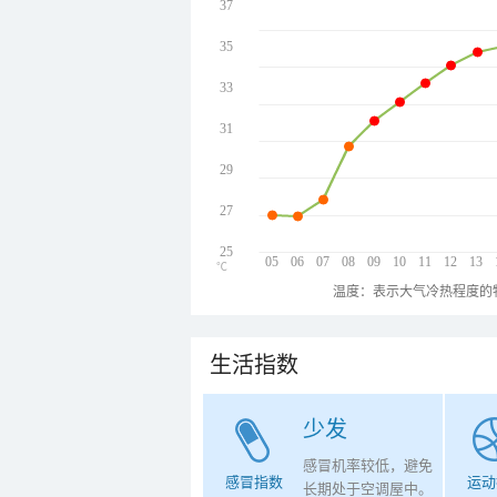
37
35
33
31
29
27
25
05
06
07
08
09
10
11
12
13
℃
温度：表示大气冷热程度的
生活指数
少发
感冒机率较低，避免
感冒指数
运动
长期处于空调屋中。