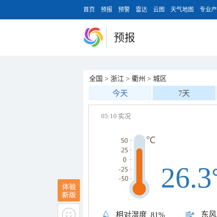
首页
预报
预警
雷达
云图
天气地图
专业产
预报
全国
>
浙江
>
衢州
>
城区
今天
7天
05:10 实况
26.3
东风
相对湿度
81%