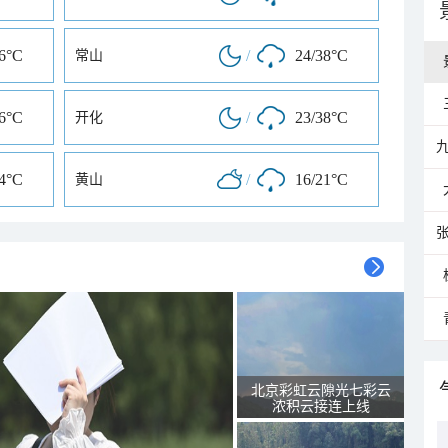
36°C
/
24/38°C
常山
36°C
/
23/38°C
开化
34°C
/
16/21°C
黄山
北京彩虹云隙光七彩云
浓积云接连上线