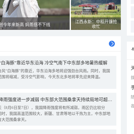
江西永新：中稻开镰抢
创今年来新高 焖蒸感不下线
收忙
“白海豚”靠近华东沿海 冷空气南下中东部多地暑热缓解
台风“白海豚”的靠近，华东沿海多地将迎强劲台风雨。同时，我国
范围将缩减，受冷空气影响，今天东北多地将率先迎来降温。
拨
我国降雨强度进一步减弱 中东部大范围桑拿天持续局地可超38℃
天（8月6日至7日），我国降雨强度将有所减弱，雨区仍比较分
同时，我国高温范围较大，新疆、甘肃等地以干热为主，中东部地
有大范围桑拿天。