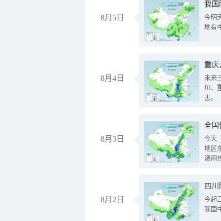
我国
8月5日
今明
地有
重庆
8月4日
未来
川、
害。
全国
8月3日
今天
地区
温闷
8月2日
今起
我国