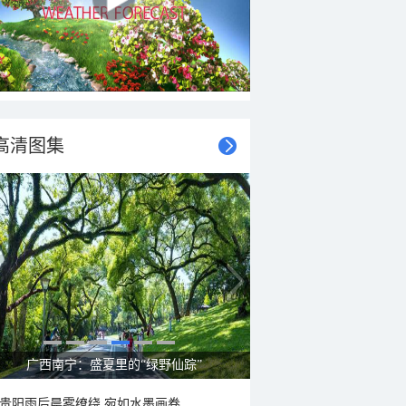
高清图集
呼伦贝尔草原 藏着最治愈的蓝天白云
贵阳雨后晨雾缭绕 宛如水墨画卷