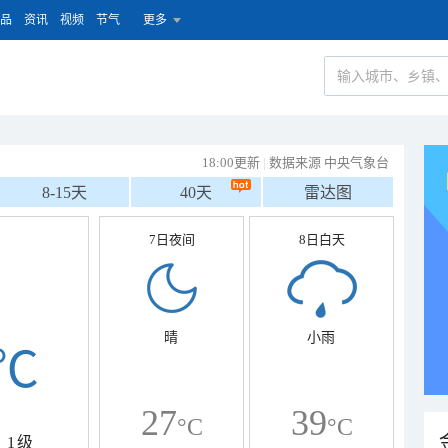
品
资讯
视频
节气
更多
18:00更新
|
数据来源 中央气象台
8-15天
40天
雷达图
7日夜间
8日白天
晴
小雨
℃
27
39
°C
°C
1级