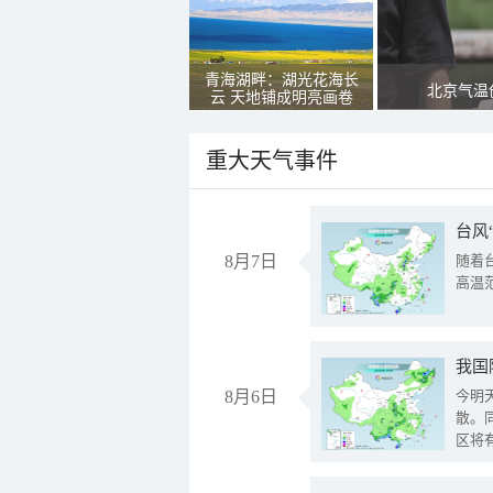
青海湖畔：湖光花海长
北京气温
云 天地铺成明亮画卷
重大天气事件
台风
8月7日
随着
高温
8月6日
今明
散。
区将