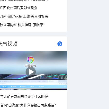
广西钦州雨后双彩虹现身
河南洛阳“花海”上线 美景引客来
秋来栾树红 枝头挂满“胭脂果”
天气视频
东北的异常闷热持续到什么时候
台风“白海豚”为什么会报出两条路径？