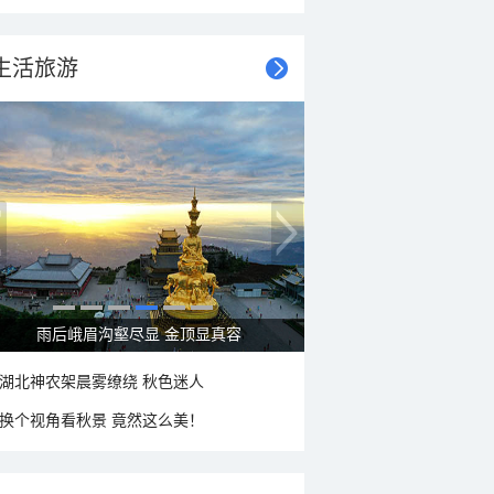
生活旅游
秋意浓 蓝天映衬下的哈尔滨伏尔加庄园
湖北神农架晨雾缭绕 秋色迷人
换个视角看秋景 竟然这么美！