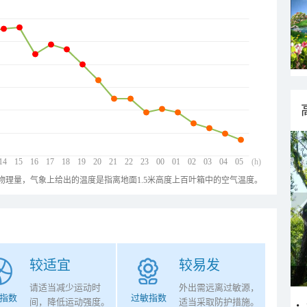
14
15
16
17
18
19
20
21
22
23
00
01
02
03
04
05
(h)
物理量，气象上给出的温度是指离地面1.5米高度上百叶箱中的空气温度。
较适宜
较易发
请适当减少运动时
外出需远离过敏源，
指数
过敏指数
间，降低运动强度。
适当采取防护措施。