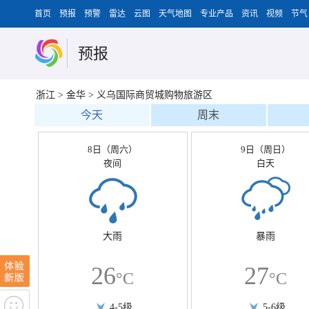
首页
预报
预警
雷达
云图
天气地图
专业产品
资讯
视频
节气
预报
浙江
>
金华
>
义乌国际商贸城购物旅游区
今天
周末
8日（周六）
9日（周日）
夜间
白天
大雨
暴雨
26
27
°C
°C
4-5级
5-6级